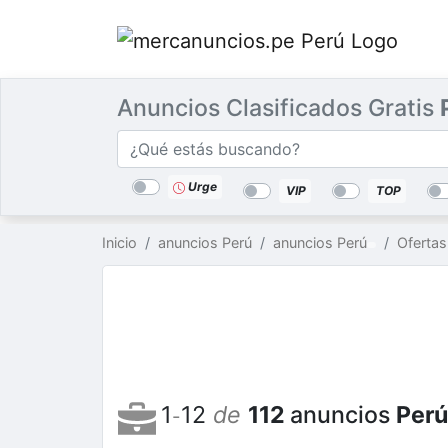
Anuncios Clasificados Gratis
Categorías
Buscar
lugar
Urge
VIP
TOP
Inicio
anuncios Perú
anuncios Perú
Ofertas
1
12
de
112
anuncios
Per
-