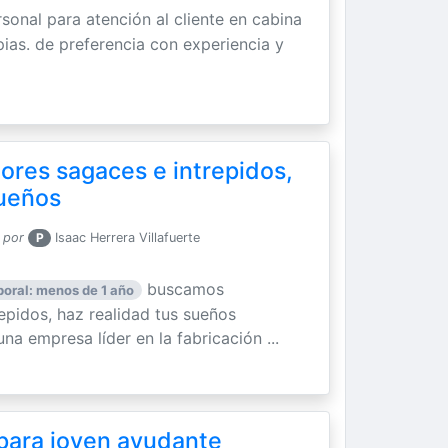
rsonal para atención al cliente en cabina
pias. de preferencia con experiencia y
res sagaces e intrepidos,
sueños
 por
P
Isaac Herrera Villafuerte
buscamos
boral: menos de 1 año
epidos, haz realidad tus sueños
una empresa líder en la fabricación ...
 para joven ayudante