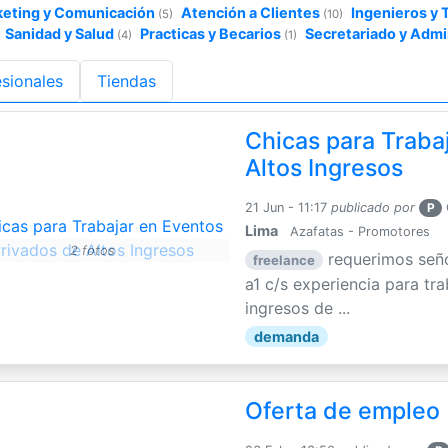
eting y Comunicación
Atención a Clientes
Ingenieros y
(5)
(10)
Sanidad y Salud
Practicas y Becarios
Secretariado y Adm
(4)
(1)
esionales
Tiendas
Chicas para Traba
Altos Ingresos
21 Jun - 11:17
publicado por
P
Lima
Azafatas - Promotores
2 fotos
requerimos seño
freelance
a1 c/s experiencia para tr
ingresos de ...
demanda
Oferta de empleo