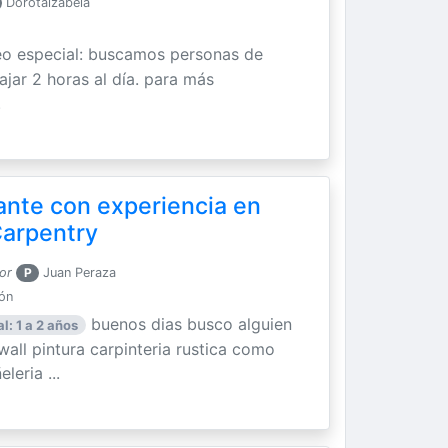
Dorotaizabela
eo especial: buscamos personas de
jar 2 horas al día. para más
.
nte con experiencia en
Carpentry
or
P
Juan Peraza
ión
buenos dias busco alguien
l: 1 a 2 años
all pintura carpinteria rustica como
leria ...