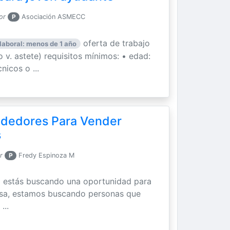
or
P
Asociación ASMECC
oferta de trabajo
laboral: menos de 1 año
 v. astete) requisitos mínimos: • edad:
nicos o ...
dedores Para Vender
s
r
P
Fredy Espinoza M
i estás buscando una oportunidad para
asa, estamos buscando personas que
...