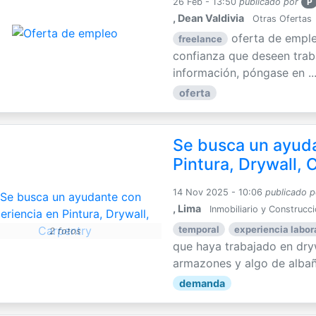
26 Feb - 13:50
publicado por
P
, Dean Valdivia
Otras Ofertas
oferta de empl
freelance
confianza que deseen traba
información, póngase en ..
oferta
Se busca un ayuda
Pintura, Drywall, 
14 Nov 2025 - 10:06
publicado p
, Lima
Inmobiliario y Construcc
temporal
experiencia labora
2 fotos
que haya trabajado en dryw
armazones y algo de albañe
demanda