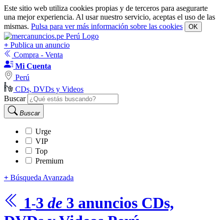
Este sitio web utiliza cookies propias y de terceros para asegurarte
una mejor experiencia. Al usar nuestro servicio, aceptas el uso de las
mismas.
Pulsa para ver más información sobre las cookies
OK
+
Publica un anuncio
Compra - Venta
Mi Cuenta
Perú
CDs, DVDs y Videos
Buscar
Buscar
Urge
VIP
Top
Premium
+
Búsqueda Avanzada
1
3
de
3
anuncios
CDs,
-