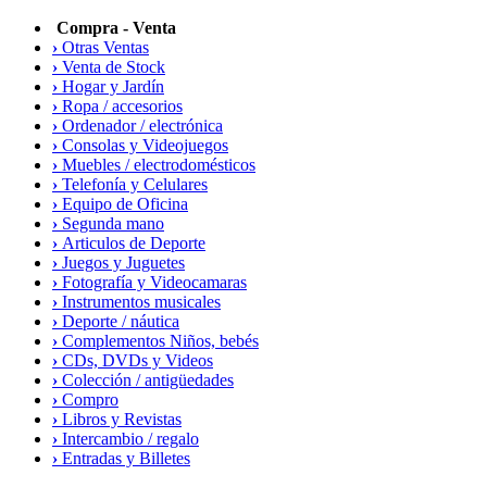
Compra - Venta
›
Otras Ventas
›
Venta de Stock
›
Hogar y Jardín
›
Ropa / accesorios
›
Ordenador / electrónica
›
Consolas y Videojuegos
›
Muebles / electrodomésticos
›
Telefonía y Celulares
›
Equipo de Oficina
›
Segunda mano
›
Articulos de Deporte
›
Juegos y Juguetes
›
Fotografía y Videocamaras
›
Instrumentos musicales
›
Deporte / náutica
›
Complementos Niños, bebés
›
CDs, DVDs y Videos
›
Colección / antigüedades
›
Compro
›
Libros y Revistas
›
Intercambio / regalo
›
Entradas y Billetes