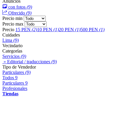
Anuncios
con fotos
(9)
Ofrecido
(9)
Precio min
Precio max
Precio
15 PEN
(2)
10 PEN
(1)
20 PEN
(1)
500 PEN
(1)
Cuidades
Lima
(9)
Vecindario
Categorías
Servicios
(9)
» Editorial / traducciones
(9)
Tipo de Vendedor
Particulares
(9)
Todos
9
Particulares
9
Profesionales
Tiendas