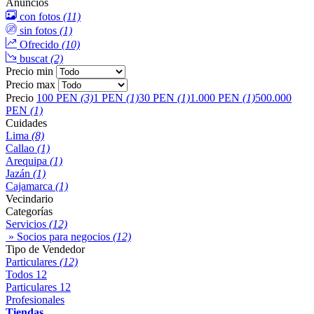
Anuncios
con fotos
(11)
sin fotos
(1)
Ofrecido
(10)
buscat
(2)
Precio min
Precio max
Precio
100 PEN
(3)
1 PEN
(1)
30 PEN
(1)
1.000 PEN
(1)
500.000
PEN
(1)
Cuidades
Lima
(8)
Callao
(1)
Arequipa
(1)
Jazán
(1)
Cajamarca
(1)
Vecindario
Categorías
Servicios
(12)
» Socios para negocios
(12)
Tipo de Vendedor
Particulares
(12)
Todos
12
Particulares
12
Profesionales
Tiendas