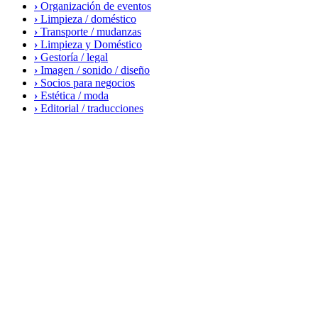
›
Organización de eventos
›
Limpieza / doméstico
›
Transporte / mudanzas
›
Limpieza y Doméstico
›
Gestoría / legal
›
Imagen / sonido / diseño
›
Socios para negocios
›
Estética / moda
›
Editorial / traducciones