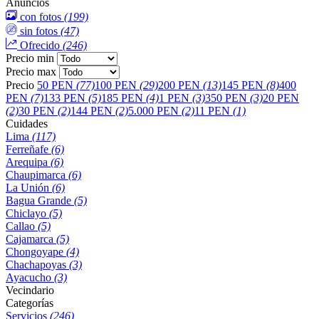
Anuncios
con fotos
(199)
sin fotos
(47)
Ofrecido
(246)
Precio min
Precio max
Precio
50 PEN
(77)
100 PEN
(29)
200 PEN
(13)
145 PEN
(8)
400
PEN
(7)
133 PEN
(5)
185 PEN
(4)
1 PEN
(3)
350 PEN
(3)
20 PEN
(2)
30 PEN
(2)
144 PEN
(2)
5.000 PEN
(2)
11 PEN
(1)
Cuidades
Lima
(117)
Ferreñafe
(6)
Arequipa
(6)
Chaupimarca
(6)
La Unión
(6)
Bagua Grande
(5)
Chiclayo
(5)
Callao
(5)
Cajamarca
(5)
Chongoyape
(4)
Chachapoyas
(3)
Ayacucho
(3)
Vecindario
Categorías
Servicios
(246)