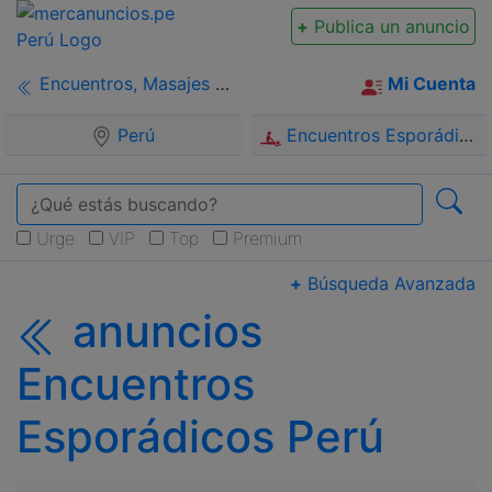
+
Publica un anuncio
Encuentros, Masajes y Personales
Mi Cuenta
Perú
Encuentros Esporádicos
Buscar
Busc
Urge
VIP
Top
Premium
+
Búsqueda Avanzada
anuncios
Encuentros
Esporádicos Perú