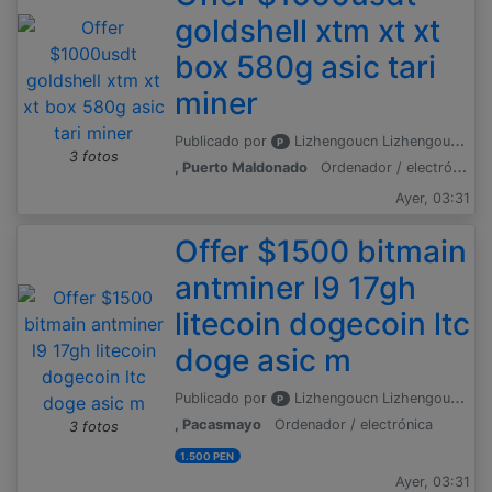
goldshell xtm xt xt
box 580g asic tari
miner
Publicado por
Lizhengoucn Lizhengoucn
P
3 fotos
, Puerto Maldonado
Ordenador / electrónica
Ayer, 03:31
Offer $1500 bitmain
antminer l9 17gh
litecoin dogecoin ltc
doge asic m
Publicado por
Lizhengoucn Lizhengoucn
P
, Pacasmayo
Ordenador / electrónica
3 fotos
1.500 PEN
Ayer, 03:31