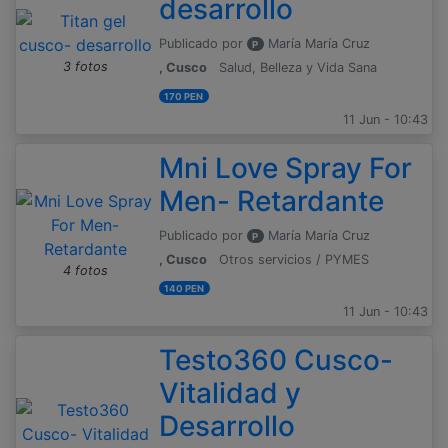
desarrollo
Publicado por
María María Cruz
P
3 fotos
, Cusco
Salud, Belleza y Vida Sana
170 PEN
11 Jun - 10:43
Mni Love Spray For
Men- Retardante
Publicado por
María María Cruz
P
, Cusco
Otros servicios / PYMES
4 fotos
140 PEN
11 Jun - 10:43
Testo360 Cusco-
Vitalidad y
Desarrollo