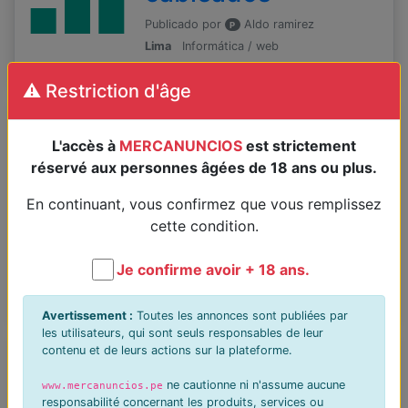
Publicado por
Aldo ramirez
P
Lima
Informática / web
02 Ago - 09:49
⚠️ Restriction d'âge
Servicio tecnico a
pc laptops redes
L'accès à
MERCANUNCIOS
est strictement
réservé aux personnes âgées de 18 ans ou plus.
wifi repetidor
routers
En continuant, vous confirmez que vous remplissez
cette condition.
Publicado por
Aldo ramirez
P
Lima
Informática / web
Je confirme avoir + 18 ans.
1 PEN
02 Ago - 09:49
Avertissement :
Toutes les annonces sont publiées par
les utilisateurs, qui sont seuls responsables de leur
Chicas para
contenu et de leurs actions sur la plateforme.
Trabajar en Eventos
ne cautionne ni n'assume aucune
www.mercanuncios.pe
responsabilité concernant les produits, services ou