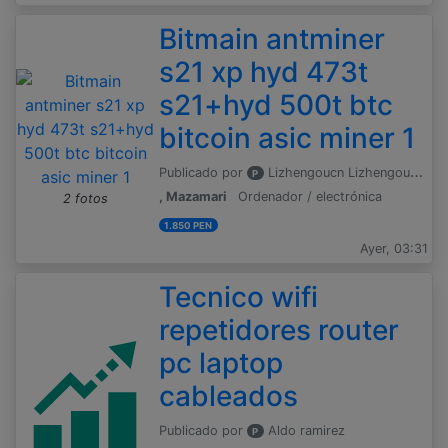
Bitmain antminer
s21 xp hyd 473t
s21+hyd 500t btc
bitcoin asic miner 1
Publicado por
Lizhengoucn Lizhengoucn
P
, Mazamari
Ordenador / electrónica
2 fotos
1.850 PEN
Ayer, 03:31
Tecnico wifi
repetidores router
pc laptop
cableados
Publicado por
Aldo ramirez
P