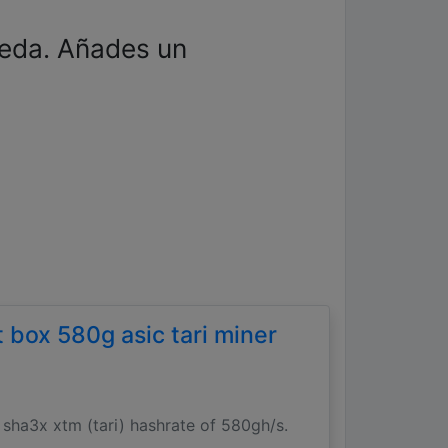
ueda. Añades un
 box 580g asic tari miner
 sha3x xtm (tari) hashrate of 580gh/s.