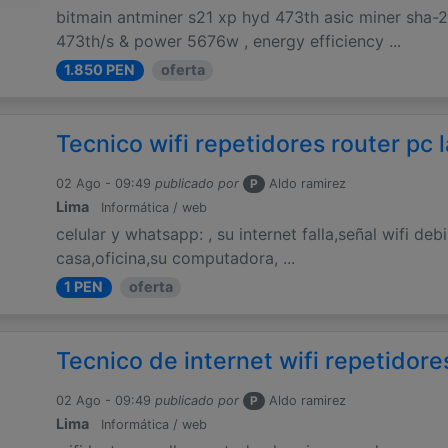
bitmain antminer s21 xp hyd 473th asic miner sha-2
473th/s & power 5676w , energy efficiency ...
1.850 PEN
oferta
Tecnico wifi repetidores router pc
02 Ago - 09:49
publicado por
P
Aldo ramirez
Lima
Informática / web
celular y whatsapp: , su internet falla,señal wifi deb
casa,oficina,su computadora, ...
1 PEN
oferta
Tecnico de internet wifi repetidor
02 Ago - 09:49
publicado por
P
Aldo ramirez
Lima
Informática / web