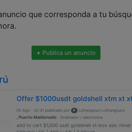
anuncio que corresponda a tu búsq
hora.
+
Publica un anuncio
rú
Offer $1000usdt goldshell xtm xt xt
05 Ago - 22:31
publicado por
P
Lizhengoucn Lizhengoucn
, Puerto Maldonado
Ordenador / electrónica
add to cart $1,000 usdt goldshell xt-box asic miner