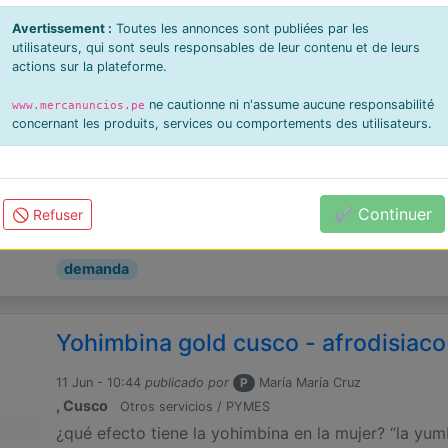
demasiado lento y no llega a todos los ...
Avertissement :
Toutes les annonces sont publiées par les
utilisateurs, qui sont seuls responsables de leur contenu et de leurs
1 PEN
oferta
actions sur la plateforme.
ne cautionne ni n'assume aucune responsabilité
www.mercanuncios.pe
Chicas para Trabajar en Eventos Pr
concernant les produits, services ou comportements des utilisateurs.
21 Jun - 11:17
publicado por
P
Oriana Gerdell
Lima
Azafatas - Promotores
✔️ Continuer
requerimos señoritas con perfil de model
🚫 Refuser
freelance
trabajar en eventos privados de altos ingresos de ..
demanda
Yohimbina gold cusco - afrodisiac
11 Jun - 10:44
publicado por
P
María María Cruz
, Cusco
Otros servicios / PYMES
¿qué efecto tiene la yohimbina en la mujer? “la yum