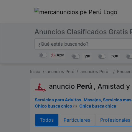
Anuncios Clasificados Gratis
Categorías
Buscar
lugar
Urge
VIP
TOP
Inicio
anuncios Perú
anuncios Perú
Encuent
anuncio
Perú
, Amistad y
Servicios para Adultos
Masajes, Servicios mas
Chico busca chico
Chica busca chica
(1)
Todos
Particulares
Profesionales