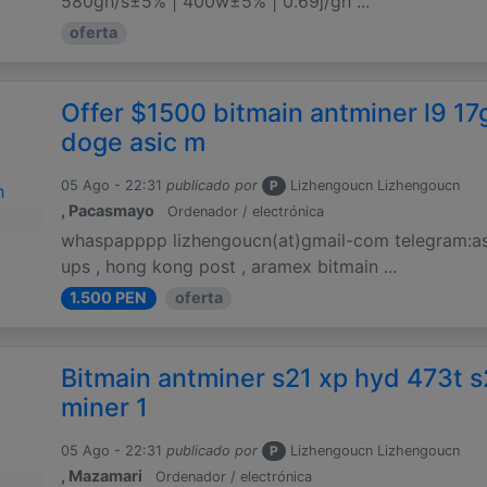
580gh/s±5% | 400w±5% | 0.69j/gh ...
oferta
Offer $1500 bitmain antminer l9 17g
doge asic m
05 Ago - 22:31
publicado por
P
Lizhengoucn Lizhengoucn
, Pacasmayo
Ordenador / electrónica
whaspapppp lizhengoucn(at)gmail-com telegram:asic
ups , hong kong post , aramex bitmain ...
1.500 PEN
oferta
Bitmain antminer s21 xp hyd 473t s
miner 1
05 Ago - 22:31
publicado por
P
Lizhengoucn Lizhengoucn
, Mazamari
Ordenador / electrónica