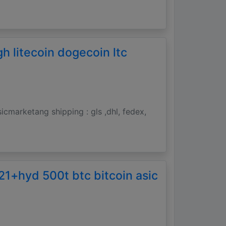
h litecoin dogecoin ltc
marketang shipping : gls ,dhl, fedex,
21+hyd 500t btc bitcoin asic