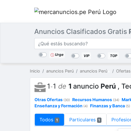
Anuncios Clasificados Gratis
Categorías
Buscar
lugar
Urge
VIP
TOP
Inicio
anuncios Perú
anuncios Perú
Ofertas
1
1
de
1
anuncio
Perú
, Te
-
Otras Ofertas
Recursos Humanos
Mark
(30)
(34)
Enseñanza y Formación
Finanzas y Banca
(4)
(5)
Todos
Particulares
Profesio
1
1