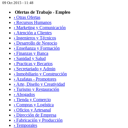
09 Oct 2015 - 11:48
Ofertas de Trabajo - Empleo
›
Otras Ofertas
›
Recursos Humanos
›
Marketing y Comunicación
›
Atención a Clientes
›
Ingenieros y Técnicos
›
Desarrollo de Negocio
›
Enseñanza y Formación
›
Finanzas y Banca
›
Sanidad y Salud
›
Practicas y Becarios
›
Secretariado y Admin
›
Inmobiliario y Construcción
›
Azafatas - Promotores
›
Arte, Diseño y Creatividad
›
Turismo y Restauración
›
Abogados
›
Tienda y Comercio
›
Compras y Logística
›
Oficios y Artesanal
›
Dirección de Empresa
›
Fabricación y Producción
›
Temporales