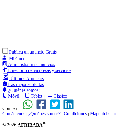
Publica un anuncio Gratis
Mi Cuenta
Administrar mis anuncios
Directorio de empresas y servicios
Últimos Anuncios
Las mejores ofertas
¿Quiénes somos?
Móvil
Tablet
Clásico
|
|
Compartir
Contáctenos
¿Quiénes somos?
Condiciones
Mapa del sitio
|
|
|
™
© 2026
AFRIBABA