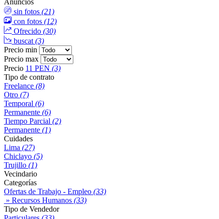
Anuncios
sin fotos
(21)
con fotos
(12)
Ofrecido
(30)
buscat
(3)
Precio min
Precio max
Precio
11 PEN
(3)
Tipo de contrato
Freelance
(8)
Otro
(7)
Temporal
(6)
Permanente
(6)
Tiempo Parcial
(2)
Permanente
(1)
Cuidades
Lima
(27)
Chiclayo
(5)
Trujillo
(1)
Vecindario
Categorías
Ofertas de Trabajo - Empleo
(33)
» Recursos Humanos
(33)
Tipo de Vendedor
Particulares
(33)