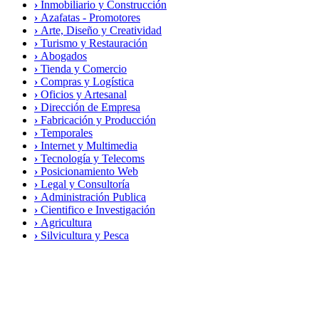
›
Inmobiliario y Construcción
›
Azafatas - Promotores
›
Arte, Diseño y Creatividad
›
Turismo y Restauración
›
Abogados
›
Tienda y Comercio
›
Compras y Logística
›
Oficios y Artesanal
›
Dirección de Empresa
›
Fabricación y Producción
›
Temporales
›
Internet y Multimedia
›
Tecnología y Telecoms
›
Posicionamiento Web
›
Legal y Consultoría
›
Administración Publica
›
Cientifico e Investigación
›
Agricultura
›
Silvicultura y Pesca