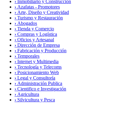
›
Inmobiliario y Construcción
›
Azafatas - Promotores
›
Arte, Diseño y Creatividad
›
Turismo y Restauración
›
Abogados
›
Tienda y Comercio
›
Compras y Logística
›
Oficios y Artesanal
›
Dirección de Empresa
›
Fabricación y Producción
›
Temporales
›
Internet y Multimedia
›
Tecnología y Telecoms
›
Posicionamiento Web
›
Legal y Consultoría
›
Administración Publica
›
Cientifico e Investigación
›
Agricultura
›
Silvicultura y Pesca