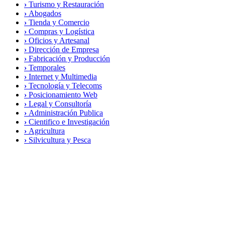
›
Turismo y Restauración
›
Abogados
›
Tienda y Comercio
›
Compras y Logística
›
Oficios y Artesanal
›
Dirección de Empresa
›
Fabricación y Producción
›
Temporales
›
Internet y Multimedia
›
Tecnología y Telecoms
›
Posicionamiento Web
›
Legal y Consultoría
›
Administración Publica
›
Cientifico e Investigación
›
Agricultura
›
Silvicultura y Pesca