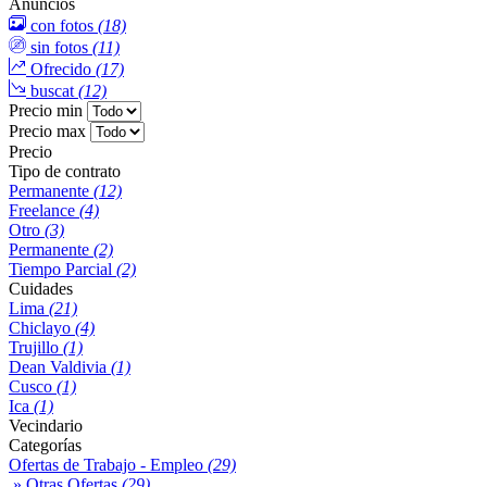
Anuncios
con fotos
(18)
sin fotos
(11)
Ofrecido
(17)
buscat
(12)
Precio min
Precio max
Precio
Tipo de contrato
Permanente
(12)
Freelance
(4)
Otro
(3)
Permanente
(2)
Tiempo Parcial
(2)
Cuidades
Lima
(21)
Chiclayo
(4)
Trujillo
(1)
Dean Valdivia
(1)
Cusco
(1)
Ica
(1)
Vecindario
Categorías
Ofertas de Trabajo - Empleo
(29)
» Otras Ofertas
(29)