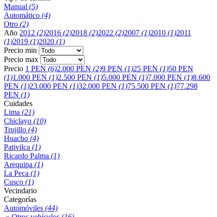
Manual
(5)
Automático
(4)
Otro
(2)
Año
2012
(2)
2016
(2)
2018
(2)
2022
(2)
2007
(1)
2010
(1)
2011
(1)
2019
(1)
2020
(1)
Precio min
Precio max
Precio
1 PEN
(6)
2.000 PEN
(2)
9 PEN
(1)
25 PEN
(1)
50 PEN
(1)
1.000 PEN
(1)
2.500 PEN
(1)
5.000 PEN
(1)
7.000 PEN
(1)
8.600
PEN
(1)
23.000 PEN
(1)
32.000 PEN
(1)
75.500 PEN
(1)
77.298
PEN
(1)
Cuidades
Lima
(21)
Chiclayo
(10)
Trujillo
(4)
Huacho
(4)
Pativilca
(1)
Ricardo Palma
(1)
Arequipa
(1)
La Peca
(1)
Cusco
(1)
Vecindario
Categorías
Automóviles
(44)
» Otros vehículos
(16)