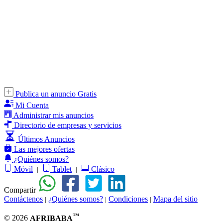
Publica un anuncio Gratis
Mi Cuenta
Administrar mis anuncios
Directorio de empresas y servicios
Últimos Anuncios
Las mejores ofertas
¿Quiénes somos?
Móvil
Tablet
Clásico
|
|
Compartir
Contáctenos
¿Quiénes somos?
Condiciones
Mapa del sitio
|
|
|
™
© 2026
AFRIBABA