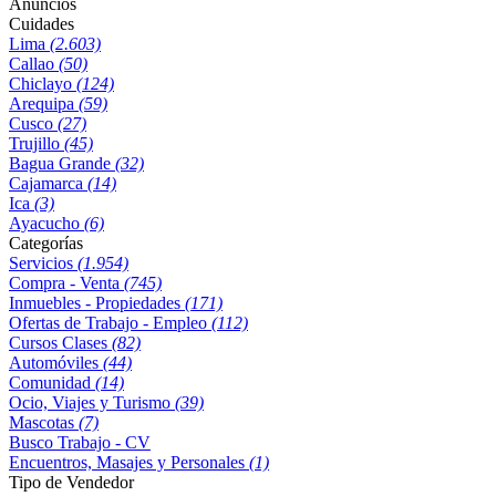
Anuncios
Cuidades
Lima
(2.603)
Callao
(50)
Chiclayo
(124)
Arequipa
(59)
Cusco
(27)
Trujillo
(45)
Bagua Grande
(32)
Cajamarca
(14)
Ica
(3)
Ayacucho
(6)
Categorías
Servicios
(1.954)
Compra - Venta
(745)
Inmuebles - Propiedades
(171)
Ofertas de Trabajo - Empleo
(112)
Cursos Clases
(82)
Automóviles
(44)
Comunidad
(14)
Ocio, Viajes y Turismo
(39)
Mascotas
(7)
Busco Trabajo - CV
Encuentros, Masajes y Personales
(1)
Tipo de Vendedor