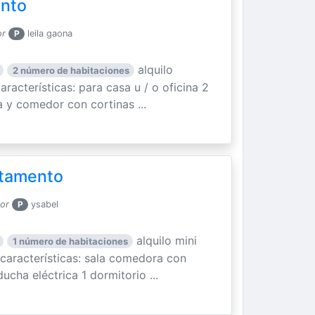
ento
or
P
leila gaona
alquilo
2 número de habitaciones
racterísticas: para casa u / o oficina 2
a y comedor con cortinas ...
rtamento
por
P
ysabel
alquilo mini
1 número de habitaciones
 características: sala comedora con
ucha eléctrica 1 dormitorio ...