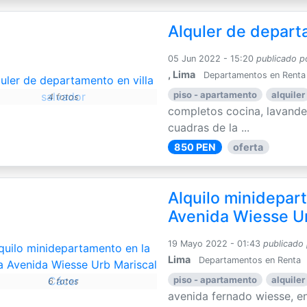
Alquler de depart
05 Jun 2022 - 15:20
publicado p
, Lima
Departamentos en Renta
piso - apartamento
alquiler
4 fotos
completos cocina, lavande
cuadras de la ...
850 PEN
oferta
Alquilo minidepar
Avenida Wiesse U
19 Mayo 2022 - 01:43
publicado
Lima
Departamentos en Renta
piso - apartamento
alquiler
6 fotos
avenida fernado wiesse, en