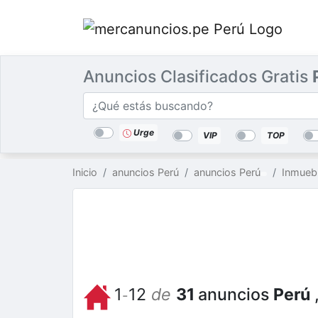
Anuncios Clasificados Gratis
Categorías
Buscar
lugar
Urge
VIP
TOP
Inicio
anuncios Perú
anuncios Perú
Inmueb
1
12
de
31
anuncios
Perú
-