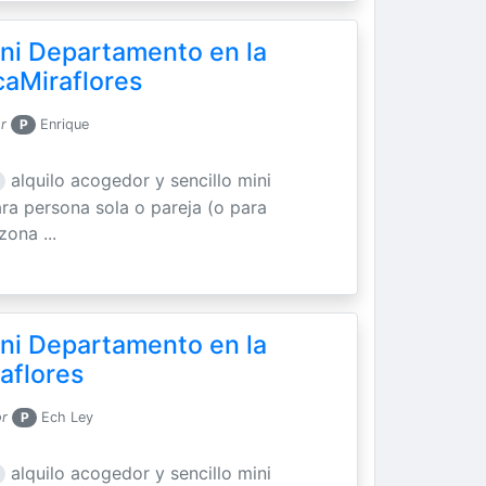
ini Departamento en la
caMiraflores
r
P
Enrique
alquilo acogedor y sencillo mini
a persona sola o pareja (o para
zona ...
ini Departamento en la
aflores
or
P
Ech Ley
alquilo acogedor y sencillo mini