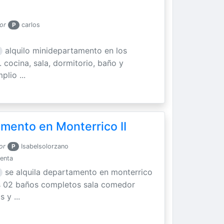
or
P
carlos
alquilo minidepartamento en los
 cocina, sala, dormitorio, baño y
plio ...
amento en Monterrico II
or
P
Isabelsolorzano
enta
se alquila departamento en monterrico
es 02 baños completos sala comedor
 y ...