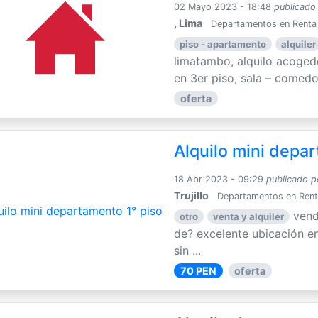
02 Mayo 2023 - 18:48
publicado
, Lima
Departamentos en Renta
piso - apartamento
alquiler
limatambo, alquilo acoge
en 3er piso, sala – comedor
oferta
Alquilo mini depa
18 Abr 2023 - 09:29
publicado p
Trujillo
Departamentos en Ren
vend
otro
venta y alquiler
de? excelente ubicación en 
sin ...
70 PEN
oferta