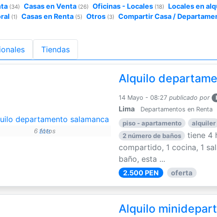
nta
Casas en Venta
Oficinas - Locales
Locales en alq
(34)
(26)
(18)
ral
Casas en Renta
Otros
Compartir Casa / Departame
(1)
(5)
(3)
ionales
Tiendas
Alquilo departam
14 Mayo - 08:27
publicado por
Lima
Departamentos en Renta
piso - apartamento
alquiler
6 fotos
tiene 4 
2 número de baños
compartido, 1 cocina, 1 s
baño, esta ...
2.500 PEN
oferta
Alquilo minidepar