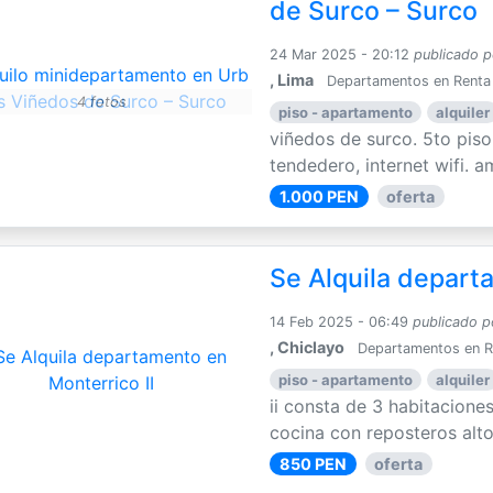
de Surco – Surco
24 Mar 2025 - 20:12
publicado p
, Lima
Departamentos en Renta
4 fotos
piso - apartamento
alquiler
viñedos de surco. 5to piso.
tendedero, internet wifi. am
1.000 PEN
oferta
Se Alquila depart
14 Feb 2025 - 06:49
publicado p
, Chiclayo
Departamentos en R
piso - apartamento
alquiler
ii consta de 3 habitacion
cocina con reposteros altos
850 PEN
oferta