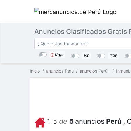
Anuncios Clasificados Gratis
Categorías
Buscar
lugar
Urge
VIP
TOP
Inicio
anuncios Perú
anuncios Perú
Inmueb
1
5
de
5
anuncios
Perú
, 
-