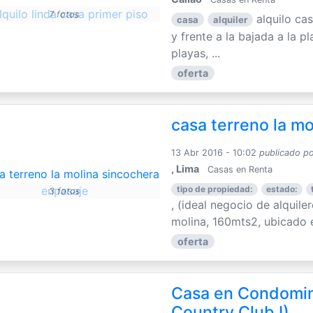
7 fotos
alquilo cas
casa
alquiler
y frente a la bajada a la 
playas, ...
oferta
casa terreno la m
13 Abr 2016 - 10:02
publicado p
, Lima
Casas en Renta
tipo de propiedad:
estado:
3 fotos
, (ideal negocio de alquile
molina, 160mts2, ubicado e
oferta
Casa en Condomin
Country Club I)