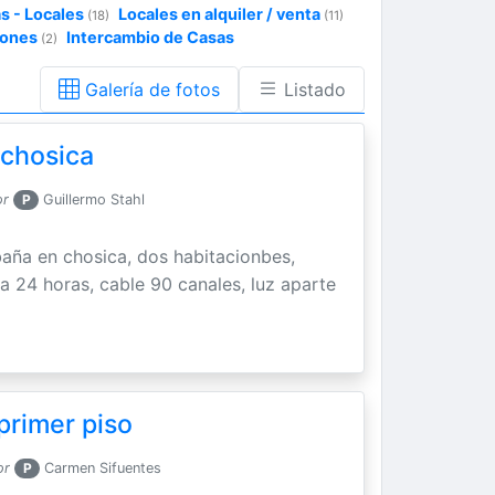
as - Locales
Locales en alquiler / venta
(18)
(11)
iones
Intercambio de Casas
(2)
Galería de fotos
Listado
 chosica
or
P
Guillermo Stahl
baña en chosica, dos habitacionbes,
la 24 horas, cable 90 canales, luz aparte
 primer piso
or
P
Carmen Sifuentes