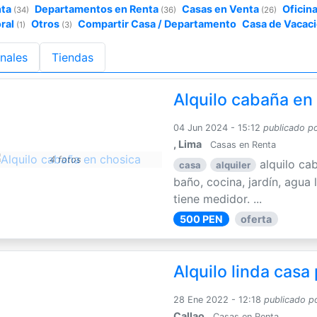
nta
Departamentos en Renta
Casas en Venta
Oficin
(34)
(36)
(26)
ral
Otros
Compartir Casa / Departamento
Casa de Vacac
(1)
(3)
nales
Tiendas
Alquilo cabaña en
04 Jun 2024 - 15:12
publicado p
, Lima
Casas en Renta
4 fotos
alquilo ca
casa
alquiler
baño, cocina, jardín, agua 
tiene medidor. ...
500 PEN
oferta
Alquilo linda casa
28 Ene 2022 - 12:18
publicado p
Callao
Casas en Renta