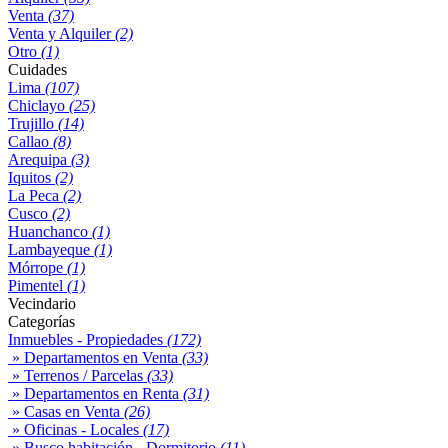
Venta
(37)
Venta y Alquiler
(2)
Otro
(1)
Cuidades
Lima
(107)
Chiclayo
(25)
Trujillo
(14)
Callao
(8)
Arequipa
(3)
Iquitos
(2)
La Peca
(2)
Cusco
(2)
Huanchanco
(1)
Lambayeque
(1)
Mórrope
(1)
Pimentel
(1)
Vecindario
Categorías
Inmuebles - Propiedades
(172)
» Departamentos en Venta
(33)
» Terrenos / Parcelas
(33)
» Departamentos en Renta
(31)
» Casas en Venta
(26)
» Oficinas - Locales
(17)
» Busco habitación - Dormitorio
(11)