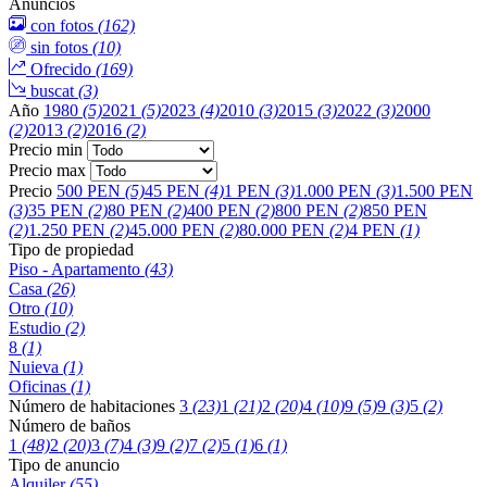
Anuncios
con fotos
(162)
sin fotos
(10)
Ofrecido
(169)
buscat
(3)
Año
1980
(5)
2021
(5)
2023
(4)
2010
(3)
2015
(3)
2022
(3)
2000
(2)
2013
(2)
2016
(2)
Precio min
Precio max
Precio
500 PEN
(5)
45 PEN
(4)
1 PEN
(3)
1.000 PEN
(3)
1.500 PEN
(3)
35 PEN
(2)
80 PEN
(2)
400 PEN
(2)
800 PEN
(2)
850 PEN
(2)
1.250 PEN
(2)
45.000 PEN
(2)
80.000 PEN
(2)
4 PEN
(1)
Tipo de propiedad
Piso - Apartamento
(43)
Casa
(26)
Otro
(10)
Estudio
(2)
8
(1)
Nuieva
(1)
Oficinas
(1)
Número de habitaciones
3
(23)
1
(21)
2
(20)
4
(10)
9
(5)
9
(3)
5
(2)
Número de baños
1
(48)
2
(20)
3
(7)
4
(3)
9
(2)
7
(2)
5
(1)
6
(1)
Tipo de anuncio
Alquiler
(55)