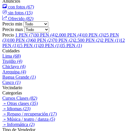
Anuncios
con fotos
(67)
sin fotos
(15)
Ofrecido
(82)
Precio min
Precio max
Precio
1 PEN
(7)
30 PEN
(4)
2.000 PEN
(4)
10 PEN
(3)
25 PEN
(3)
100 PEN
(3)
60 PEN
(2)
70 PEN
(2)
2.500 PEN
(2)
2 PEN
(1)
12
PEN
(1)
15 PEN
(1)
20 PEN
(1)
35 PEN
(1)
Cuidades
Lima
(68)
Trujillo
(4)
Chiclayo
(4)
Arequipa
(4)
Bagua Grande
(1)
Cusco
(1)
Vecindario
Categorías
Cursos Clases
(82)
» Otras clases
(35)
» Idiomas
(23)
» Repaso / recuperación
(17)
» Música / teatro / danza
(5)
» Informática
(2)
Tipo de Vendedor