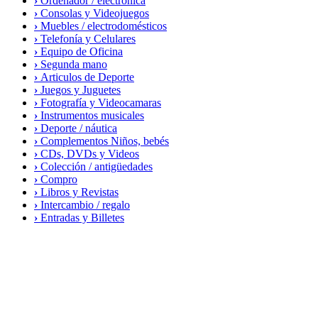
›
Ordenador / electrónica
›
Consolas y Videojuegos
›
Muebles / electrodomésticos
›
Telefonía y Celulares
›
Equipo de Oficina
›
Segunda mano
›
Articulos de Deporte
›
Juegos y Juguetes
›
Fotografía y Videocamaras
›
Instrumentos musicales
›
Deporte / náutica
›
Complementos Niños, bebés
›
CDs, DVDs y Videos
›
Colección / antigüedades
›
Compro
›
Libros y Revistas
›
Intercambio / regalo
›
Entradas y Billetes