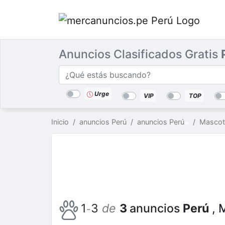
Anuncios Clasificados Gratis
Categorías
Buscar
lugar
Urge
VIP
TOP
Inicio
anuncios Perú
anuncios Perú
Mascot
1
3
de
3
anuncios
Perú
, 
-