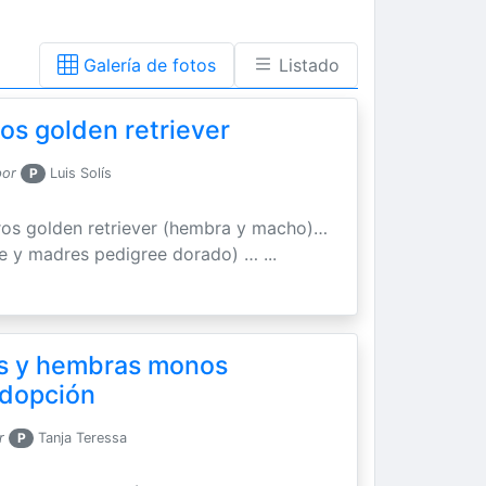
Galería de fotos
Listado
s golden retriever
por
P
Luis Solís
os golden retriever (hembra y macho)…
e y madres pedigree dorado) … ...
s y hembras monos
adopción
r
P
Tanja Teressa