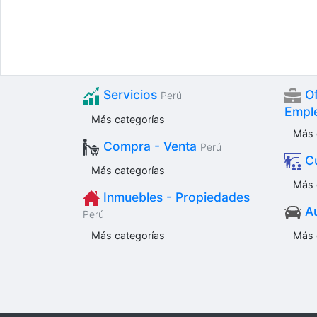
Servicios
Of
Perú
Empl
Más categorías
Más 
Compra - Venta
Perú
Cu
Más categorías
Más 
Inmuebles - Propiedades
Au
Perú
Más categorías
Más 