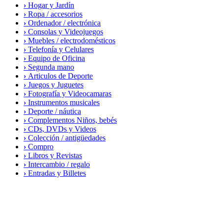
›
Hogar y Jardín
›
Ropa / accesorios
›
Ordenador / electrónica
›
Consolas y Videojuegos
›
Muebles / electrodomésticos
›
Telefonía y Celulares
›
Equipo de Oficina
›
Segunda mano
›
Articulos de Deporte
›
Juegos y Juguetes
›
Fotografía y Videocamaras
›
Instrumentos musicales
›
Deporte / náutica
›
Complementos Niños, bebés
›
CDs, DVDs y Videos
›
Colección / antigüedades
›
Compro
›
Libros y Revistas
›
Intercambio / regalo
›
Entradas y Billetes