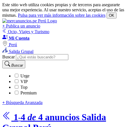
Este sitio web utiliza cookies propias y de terceros para asegurarte
una mejor experiencia. Al usar nuestro servicio, aceptas el uso de las
mismas.
Pulsa para ver más información sobre las cookies
OK
+
Publica un anuncio
Ocio, Viajes y Turismo
Mi Cuenta
Perú
Salida Grupal
Buscar
Buscar
Urge
VIP
Top
Premium
+
Búsqueda Avanzada
1
4
de
4
anuncios
Salida
-