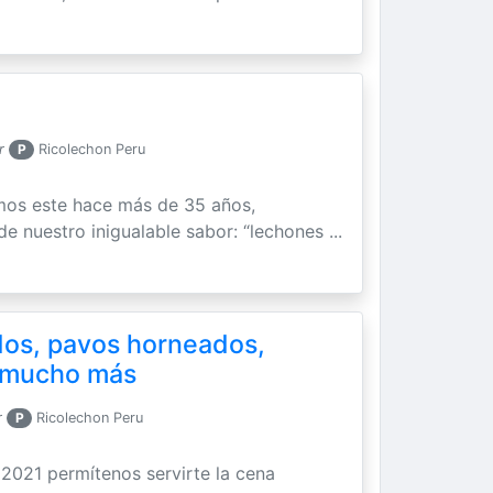
r
P
Ricolechon Peru
mos este hace más de 35 años,
e nuestro inigualable sabor: “lechones ...
os, pavos horneados,
y mucho más
r
P
Ricolechon Peru
 2021 permítenos servirte la cena