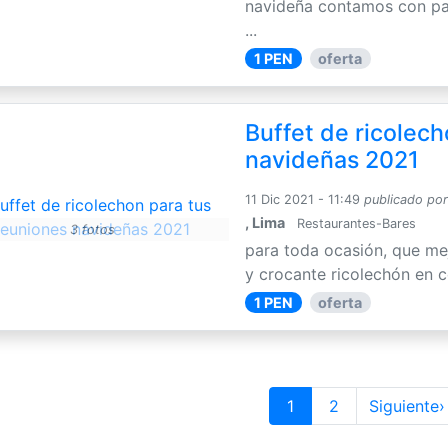
navideña contamos con pa
...
1 PEN
oferta
Buffet de ricolec
navideñas 2021
11 Dic 2021 - 11:49
publicado po
, Lima
Restaurantes-Bares
3 fotos
para toda ocasión, que mej
y crocante ricolechón en c
1 PEN
oferta
1
2
Siguiente