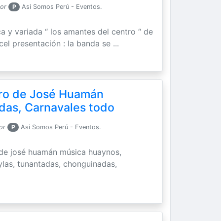
por
P
Asi Somos Perú - Eventos.
a y variada “ los amantes del centro “ de
cel presentación : la banda se ...
ro de José Huamán
das, Carnavales todo
or
P
Asi Somos Perú - Eventos.
" de josé huamán música huaynos,
ylas, tunantadas, chonguinadas,