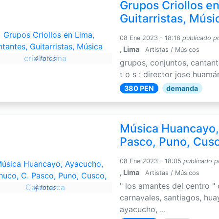
Grupos Criollos e
Guitarristas, Músic
08 Ene 2023 - 18:18
publicado p
, Lima
Artistas / Músicos
4 fotos
grupos, conjuntos, cantante
t o s : director jose huamán
380 PEN
demanda
Música Huancayo,
Pasco, Puno, Cus
08 Ene 2023 - 18:05
publicado p
, Lima
Artistas / Músicos
" los amantes del centro 
4 fotos
carnavales, santiagos, hua
ayacucho, ...