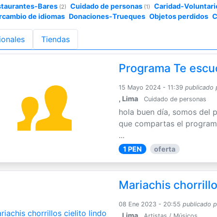
staurantes-Bares
Cuidado de personas
Caridad-Voluntari
(2)
(1)
rcambio de idiomas
Donaciones-Trueques
Objetos perdidos
C
ionales
Tiendas
Programa Te escu
15 Mayo 2024 - 11:39
publicado 
, Lima
Cuidado de personas
hola buen día, somos del 
que compartas el programa
...
1 PEN
oferta
Mariachis chorrillo
08 Ene 2023 - 20:55
publicado 
, Lima
Artistas / Músicos