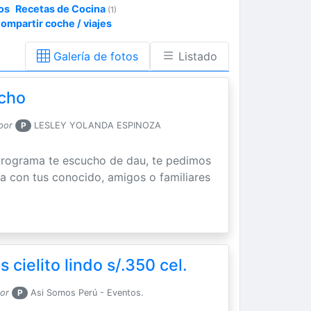
os
Recetas de Cocina
(1)
ompartir coche / viajes
Galería de fotos
Listado
cho
por
P
LESLEY YOLANDA ESPINOZA
programa te escucho de dau, te pedimos
 con tus conocido, amigos o familiares
s cielito lindo s/.350 cel.
por
P
Asi Somos Perú - Eventos.