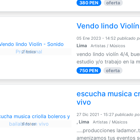
380 PEN
oferta
Vendo lindo Violín
05 Ene 2023 - 14:52
publicado p
Lima
Artistas / Músicos
2 fotos
vendo lindo violín 4/4, bue
estudio y/o trabajo en la m
750 PEN
oferta
escucha musica cri
vivo
27 Dic 2021 - 15:27
publicado po
, Lima
Artistas / Músicos
6 fotos
.....producciones ladamor..t
amenizamos tus eventos so