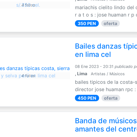
4 fotos
mariachis cielito lindo del
r a t o s : jose huaman r p c 
350 PEN
oferta
Bailes danzas típi
en lima cel
08 Ene 2023 - 20:31
publicado p
, Lima
Artistas / Músicos
4 fotos
bailes tipicos de la costa-s
director jose huaman rpc : 
450 PEN
oferta
Banda de músicos 
amantes del centr