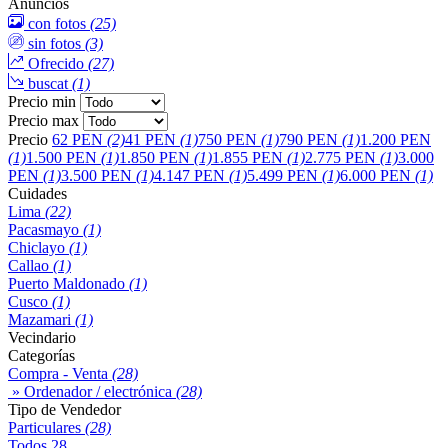
Anuncios
con fotos
(25)
sin fotos
(3)
Ofrecido
(27)
buscat
(1)
Precio min
Precio max
Precio
62 PEN
(2)
41 PEN
(1)
750 PEN
(1)
790 PEN
(1)
1.200 PEN
(1)
1.500 PEN
(1)
1.850 PEN
(1)
1.855 PEN
(1)
2.775 PEN
(1)
3.000
PEN
(1)
3.500 PEN
(1)
4.147 PEN
(1)
5.499 PEN
(1)
6.000 PEN
(1)
Cuidades
Lima
(22)
Pacasmayo
(1)
Chiclayo
(1)
Callao
(1)
Puerto Maldonado
(1)
Cusco
(1)
Mazamari
(1)
Vecindario
Categorías
Compra - Venta
(28)
» Ordenador / electrónica
(28)
Tipo de Vendedor
Particulares
(28)
Todos
28