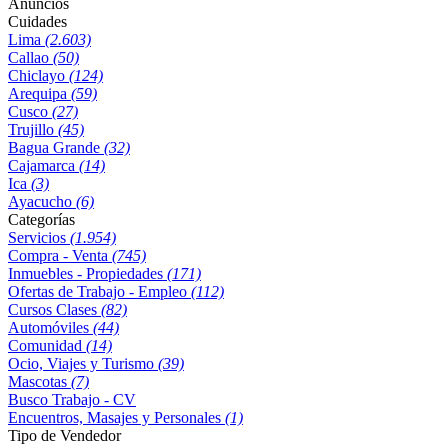
Anuncios
Cuidades
Lima
(2.603)
Callao
(50)
Chiclayo
(124)
Arequipa
(59)
Cusco
(27)
Trujillo
(45)
Bagua Grande
(32)
Cajamarca
(14)
Ica
(3)
Ayacucho
(6)
Categorías
Servicios
(1.954)
Compra - Venta
(745)
Inmuebles - Propiedades
(171)
Ofertas de Trabajo - Empleo
(112)
Cursos Clases
(82)
Automóviles
(44)
Comunidad
(14)
Ocio, Viajes y Turismo
(39)
Mascotas
(7)
Busco Trabajo - CV
Encuentros, Masajes y Personales
(1)
Tipo de Vendedor