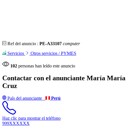
Ref del anuncio :
PE-A33107
computer
Servicios
Otros servicios / PYMES
102
personas han leído este anuncio
Contactar con el anunciante
María María
Cruz
País del anunciante
Perú
Haz clic para mostrar el teléfono
999XXXXXX