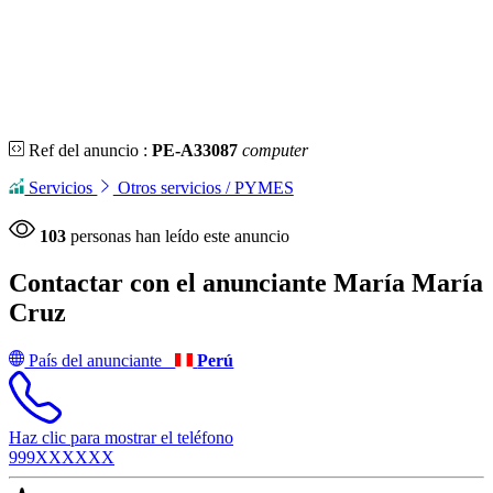
Ref del anuncio :
PE-A33087
computer
Servicios
Otros servicios / PYMES
103
personas han leído este anuncio
Contactar con el anunciante
María María
Cruz
País del anunciante
Perú
Haz clic para mostrar el teléfono
999XXXXXX