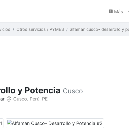
Más...
vicios
Otros servicios / PYMES
alfaman cusco- desarrollo y p
llo y Potencia
Cusco
lar
Cusco, Perú, PE
N