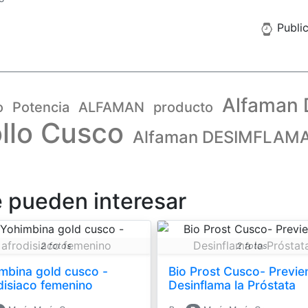
Public
Alfaman 
o
Potencia
ALFAMAN
producto
llo Cusco
Alfaman DESIMFLAM
e pueden interesar
2 fotos
2 fotos
mbina gold cusco -
Bio Prost Cusco- Previe
disiaco femenino
Desinflama la Próstata