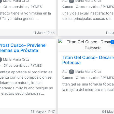
P
María María Cruz
Por
P
María María Cruz
o
Otros servicios / PYMES
Cusco
Otros servicios / PYMES
efecto tiene la yohimbina en la
una vida sexual insatisfactori
? “la yumbina genera ...
de las principales causas de ..
11 Jun - 10:44
11 Ju
1
Prost Cusco- Previene
2 fotos
lemas de Próstata
Titan Gel Cusco- Desarro
P
María María Cruz
Potencia
o
Otros servicios / PYMES
ventaja aportada al producto es
Por
P
María María Cruz
uenta con una composición es
Cusco
Otros servicios / PYMES
etamente natural, lo cual
titan gel es una fórmula tópic
deramos muy bueno porque no
la mejora del miembro masculi
 efectos secundarios ni ...
13 Mayo - 11:17
04 Mayo