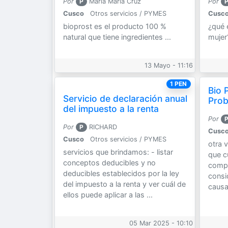
Por
P
María María Cruz
Por
Cusco
Otros servicios / PYMES
Cusc
bioprost es el producto 100 %
¿qué 
natural que tiene ingredientes ...
mujer
13 Mayo - 11:16
1 PEN
Bio 
Servicio de declaración anual
Prob
del impuesto a la renta
Por
Por
P
RICHARD
Cusc
Cusco
Otros servicios / PYMES
otra 
servicios que brindamos: - listar
que c
conceptos deducibles y no
compl
deducibles establecidos por la ley
consi
del impuesto a la renta y ver cuál de
causa
ellos puede aplicar a las ...
05 Mar 2025 - 10:10