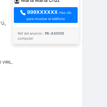
María María Cruz
999XXXXXX
Haz clic
para mostrar el teléfono
rú,
Ref del anuncio :
PE-A33105
computer
 VIRIL,