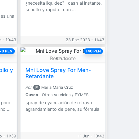
¿necesita liquidez? cash al instante,
sencillo y rápido. con ...
a es una
.
n - 10:43
23 Ene 2023 - 11:43
70 PEN
140 PEN
4 fotos
llo y
Mni Love Spray For Men-
Retardante
Por
P
María María Cruz
Cusco
Otros servicios / PYMES
a para
spray de eyaculación de retraso
no ...
agrandamiento de pene, su fórmula
...
 - 11:39
11 Jun - 10:43