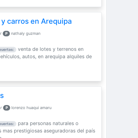
 y carros en Arequipa
r
P
nathaly guzman
venta de lotes y terrenos en
puertas:
ehículos, autos, en arequipa alquiles de
es
r
P
lorenzo huaqui amaru
para personas naturales o
puertas:
s mas prestigiosas aseguradoras del país
, ...