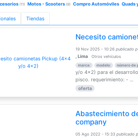
ccesorios
Motos - Scooters
Compro Automóviles
Quads 
(11)
(9)
ionales
Tiendas
Necesito camionet
19 Nov 2025 - 10:26
publicado p
, Lima
Otros vehículos
marca:
modelo:
número de 
y/o 4x2) para el desarroll
pisco. requerimiento: - ...
oferta
Abastecimiento de
company
05 Ago 2022 - 15:33
publicado 