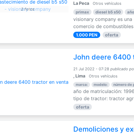
La Peca
Otros vehículos
2 fotos
primax
diesel b5 s50
año
visionary company es una 
comercio de combustibles l
1.000 PEN
oferta
John deere 6400 t
21 Jul 2022 - 07:28
publicado po
, Lima
Otros vehículos
marca:
modelo:
número de 
año de matriculación: 1996
tipo de tractor: tractor agrí
oferta
Demoliciones y ex