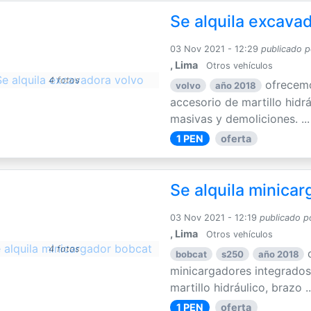
Se alquila excava
03 Nov 2021 - 12:29
publicado p
, Lima
Otros vehículos
4 fotos
ofrecemo
volvo
año 2018
accesorio de martillo hidr
masivas y demoliciones. ...
1 PEN
oferta
Se alquila minica
03 Nov 2021 - 12:19
publicado p
, Lima
Otros vehículos
4 fotos
bobcat
s250
año 2018
minicargadores integrados
martillo hidráulico, brazo ..
1 PEN
oferta