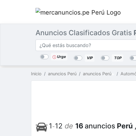
Anuncios Clasificados Gratis
Categorías
Buscar
lugar
Urge
VIP
TOP
Inicio
anuncios Perú
anuncios Perú
Automó
1
12
de
16
anuncios
Perú
-