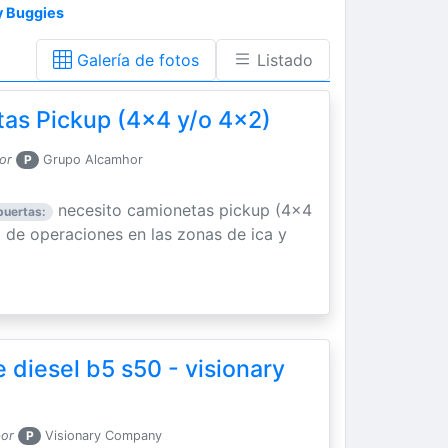
y Buggies
Galería de fotos
Listado
as Pickup (4x4 y/o 4x2)
or
P
Grupo Alcamhor
necesito camionetas pickup (4x4
puertas:
o de operaciones en las zonas de ica y
 diesel b5 s50 - visionary
por
P
Visionary Company