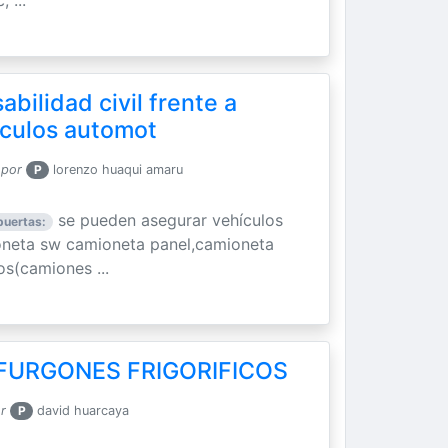
bilidad civil frente a
iculos automot
 por
P
lorenzo huaqui amaru
se pueden asegurar vehículos
puertas:
oneta sw camioneta panel,camioneta
os(camiones ...
 FURGONES FRIGORIFICOS
r
P
david huarcaya