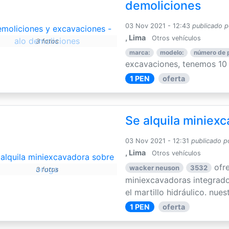
demoliciones
03 Nov 2021 - 12:43
publicado p
, Lima
Otros vehículos
3 fotos
marca:
modelo:
número de 
excavaciones, tenemos 10 
1 PEN
oferta
Se alquila miniex
03 Nov 2021 - 12:31
publicado p
, Lima
Otros vehículos
ofr
wacker neuson
3532
3 fotos
miniexcavadoras integrad
el martillo hidráulico. nuest
1 PEN
oferta