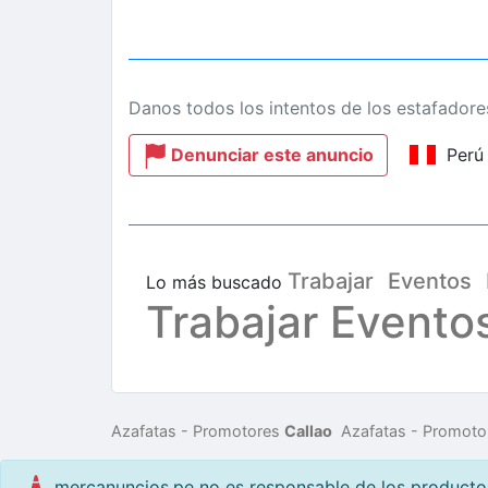
Danos todos los intentos de los estafadore
Denunciar este anuncio
Perú
Trabajar
Eventos
Lo más buscado
Trabajar Evento
Azafatas - Promotores
Callao
Azafatas - Promot
mercanuncios.pe no es responsable de los productos 