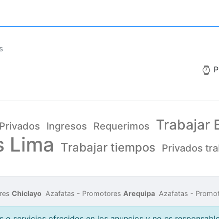
s
Pu
Trabajar 
Privados
Ingresos
Requerimos
s Lima
Trabajar tiempos
Privados tra
ores
Chiclayo
Azafatas - Promotores
Arequipa
Azafatas - Promo
o servicios ofrecidos en los anuncios y no es responsable 