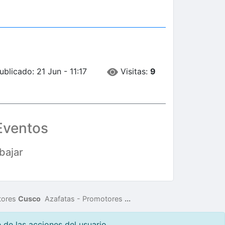
Visitas:
9
blicado: 21 Jun - 11:17
Eventos
bajar
tores
Cusco
Azafatas - Promotores
...
de las acciones del usuario.