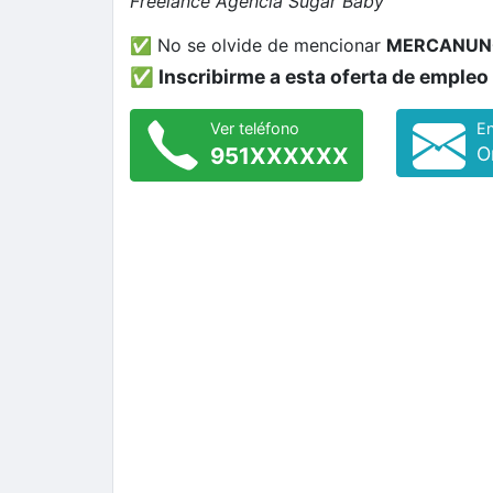
Freelance
Agencia Sugar Baby
✅ No se olvide de mencionar
MERCANUN
✅ Inscribirme a esta oferta de empleo
Ver teléfono
En
951XXXXXX
O