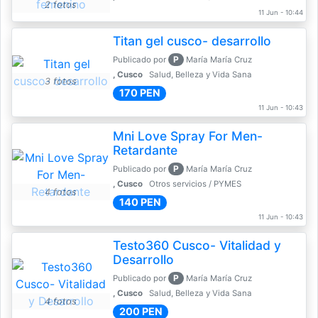
2 fotos
11 Jun - 10:44
Titan gel cusco- desarrollo
P
Publicado por
María María Cruz
, Cusco
Salud, Belleza y Vida Sana
3 fotos
170 PEN
11 Jun - 10:43
Mni Love Spray For Men-
Retardante
P
Publicado por
María María Cruz
, Cusco
Otros servicios / PYMES
4 fotos
140 PEN
11 Jun - 10:43
Testo360 Cusco- Vitalidad y
Desarrollo
P
Publicado por
María María Cruz
, Cusco
Salud, Belleza y Vida Sana
4 fotos
200 PEN