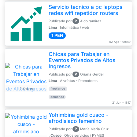
Servicio tecnico a pc laptops
redes wifi repetidor routers
P
Publicado por
Aldo ramirez
Lima
Informática / web
1 PEN
02 Ago - 09:49
Chicas para Trabajar en
Eventos Privados de Altos
Ingresos
P
Publicado por
Oriana Gerdell
Lima
Azafatas - Promotores
2 fotos
freelance
demanda
21 Jun - 11:17
Yohimbina gold cusco -
afrodisiaco femenino
P
Publicado por
María María Cruz
, Cusco
Otros servicios / PYMES