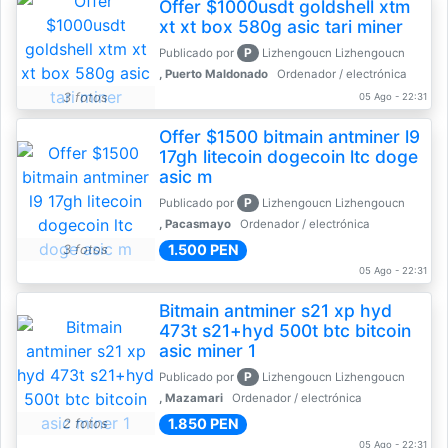
Offer $1000usdt goldshell xtm
xt xt box 580g asic tari miner
P
Publicado por
Lizhengoucn Lizhengoucn
, Puerto Maldonado
Ordenador / electrónica
3 fotos
05 Ago - 22:31
Offer $1500 bitmain antminer l9
17gh litecoin dogecoin ltc doge
asic m
P
Publicado por
Lizhengoucn Lizhengoucn
, Pacasmayo
Ordenador / electrónica
1.500 PEN
3 fotos
05 Ago - 22:31
Bitmain antminer s21 xp hyd
473t s21+hyd 500t btc bitcoin
asic miner 1
P
Publicado por
Lizhengoucn Lizhengoucn
, Mazamari
Ordenador / electrónica
1.850 PEN
2 fotos
05 Ago - 22:31