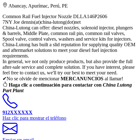
Abancay, Apurímac, Perú, PE
Common Rail Fuel Injector Nozzle DLLA146P2606
7NY Joe dennis(at)china-lutong(dot)net
China-Lutong can offer: diesel nozzles, solenoid injector, plungers
& barrels, Middle Plate, common rail pin, common rail valves,
Spool valve, control valves, washers and service kits for injectors.
China-Lutong has built a slid reputation for supplying quality OEM
and aftermarket solutions to meet your diesel fuel injection
requirements.
In general, we not only produce products, but also provide the full
after-sale service and complete solution. If you have interest, please
feel free to contact us, we'll try our best to meet your need.
✔No se olvide de mencionar
MERCANUNCIOS
al llamar!
Haga clic a continuación para contactar con
China Lutong
Part Plant
912XXXXXX
Haz clic para mostrar el teléfono
Enviar un email