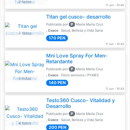
2 fotos
11 Jun - 10:44
Titan gel cusco- desarrollo
P
Publicado por
María María Cruz
, Cusco
Salud, Belleza y Vida Sana
3 fotos
170 PEN
11 Jun - 10:43
Mni Love Spray For Men-
Retardante
P
Publicado por
María María Cruz
, Cusco
Otros servicios / PYMES
4 fotos
140 PEN
11 Jun - 10:43
Testo360 Cusco- Vitalidad y
Desarrollo
P
Publicado por
María María Cruz
, Cusco
Salud, Belleza y Vida Sana
4 fotos
200 PEN