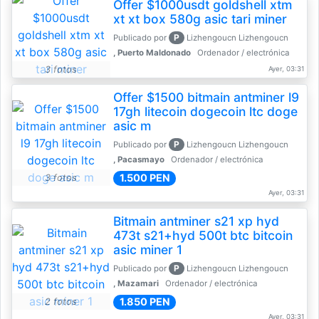
Offer $1000usdt goldshell xtm
xt xt box 580g asic tari miner
P
Publicado por
Lizhengoucn Lizhengoucn
, Puerto Maldonado
Ordenador / electrónica
3 fotos
Ayer, 03:31
Offer $1500 bitmain antminer l9
17gh litecoin dogecoin ltc doge
asic m
P
Publicado por
Lizhengoucn Lizhengoucn
, Pacasmayo
Ordenador / electrónica
1.500 PEN
3 fotos
Ayer, 03:31
Bitmain antminer s21 xp hyd
473t s21+hyd 500t btc bitcoin
asic miner 1
P
Publicado por
Lizhengoucn Lizhengoucn
, Mazamari
Ordenador / electrónica
1.850 PEN
2 fotos
Ayer, 03:31