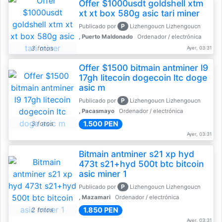
Offer $1000usdt goldshell xtm
xt xt box 580g asic tari miner
P
Publicado por
Lizhengoucn Lizhengoucn
, Puerto Maldonado
Ordenador / electrónica
3 fotos
Ayer, 03:31
Offer $1500 bitmain antminer l9
17gh litecoin dogecoin ltc doge
asic m
P
Publicado por
Lizhengoucn Lizhengoucn
, Pacasmayo
Ordenador / electrónica
1.500 PEN
3 fotos
Ayer, 03:31
Bitmain antminer s21 xp hyd
473t s21+hyd 500t btc bitcoin
asic miner 1
P
Publicado por
Lizhengoucn Lizhengoucn
, Mazamari
Ordenador / electrónica
1.850 PEN
2 fotos
Ayer, 03:31