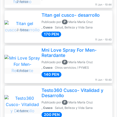
2 fotos
11 Jun - 10:44
Titan gel cusco- desarrollo
P
Publicado por
María María Cruz
, Cusco
Salud, Belleza y Vida Sana
3 fotos
170 PEN
11 Jun - 10:43
Mni Love Spray For Men-
Retardante
P
Publicado por
María María Cruz
, Cusco
Otros servicios / PYMES
4 fotos
140 PEN
11 Jun - 10:43
Testo360 Cusco- Vitalidad y
Desarrollo
P
Publicado por
María María Cruz
, Cusco
Salud, Belleza y Vida Sana
4 fotos
200 PEN