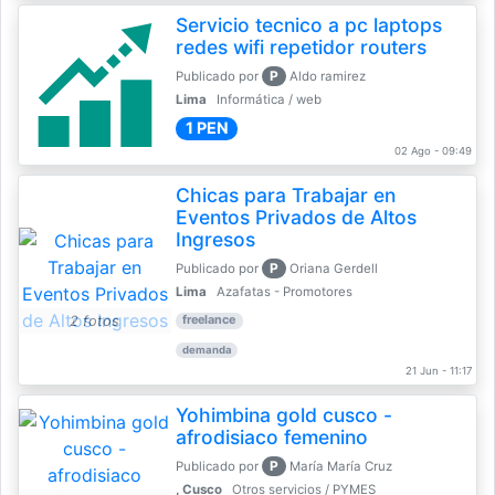
Servicio tecnico a pc laptops
redes wifi repetidor routers
P
Publicado por
Aldo ramirez
Lima
Informática / web
1 PEN
02 Ago - 09:49
Chicas para Trabajar en
Eventos Privados de Altos
Ingresos
P
Publicado por
Oriana Gerdell
Lima
Azafatas - Promotores
2 fotos
freelance
demanda
21 Jun - 11:17
Yohimbina gold cusco -
afrodisiaco femenino
P
Publicado por
María María Cruz
, Cusco
Otros servicios / PYMES