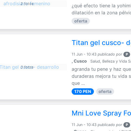
2 fotos
¿qué efecto tiene la yohim
dilatación en la zona pélvi
oferta
Titan gel cusco- d
11 Jun - 10:43
publicado por
P
, Cusco
Salud, Belleza y Vida 
3 fotos
agranda tu pene y haz que
duraderas mejora tu vida s
que ...
170 PEN
oferta
Mni Love Spray F
11 Jun - 10:43
publicado por
P