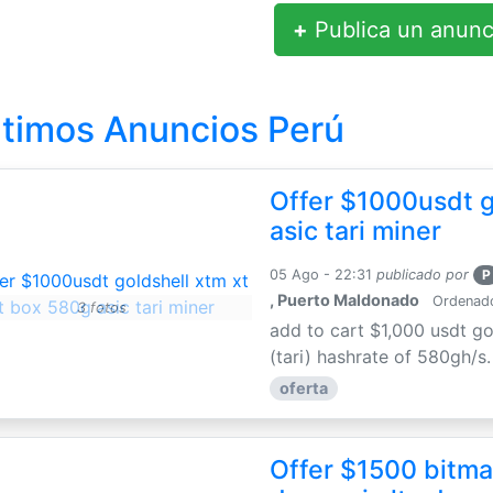
+
Publica un anunc
ltimos Anuncios Perú
Offer $1000usdt g
asic tari miner
05 Ago - 22:31
publicado por
P
, Puerto Maldonado
Ordenador
3 fotos
add to cart $1,000 usdt go
(tari) hashrate of 580gh/s
oferta
Offer $1500 bitmai