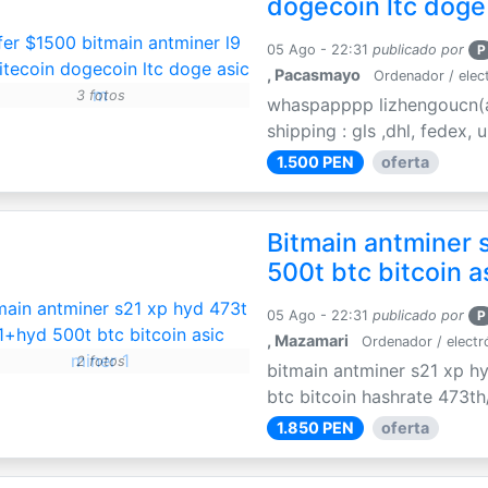
dogecoin ltc doge
05 Ago - 22:31
publicado por
P
, Pacasmayo
Ordenador / elec
3 fotos
whaspapppp lizhengoucn(a
shipping : gls ,dhl, fedex,
1.500 PEN
oferta
Bitmain antminer 
500t btc bitcoin a
05 Ago - 22:31
publicado por
P
, Mazamari
Ordenador / electr
2 fotos
bitmain antminer s21 xp h
btc bitcoin hashrate 473th
1.850 PEN
oferta