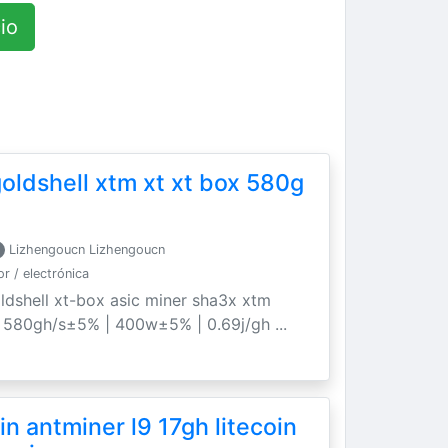
io
oldshell xtm xt xt box 580g
Lizhengoucn Lizhengoucn
 / electrónica
ldshell xt-box asic miner sha3x xtm
. 580gh/s±5% | 400w±5% | 0.69j/gh ...
n antminer l9 17gh litecoin