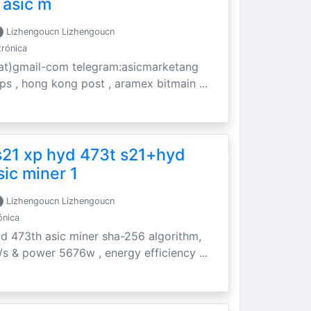
 asic m
Lizhengoucn Lizhengoucn
trónica
t)gmail-com telegram:asicmarketang
 ups , hong kong post , aramex bitmain ...
s21 xp hyd 473t s21+hyd
sic miner 1
Lizhengoucn Lizhengoucn
ónica
yd 473th asic miner sha-256 algorithm,
/s & power 5676w , energy efficiency ...