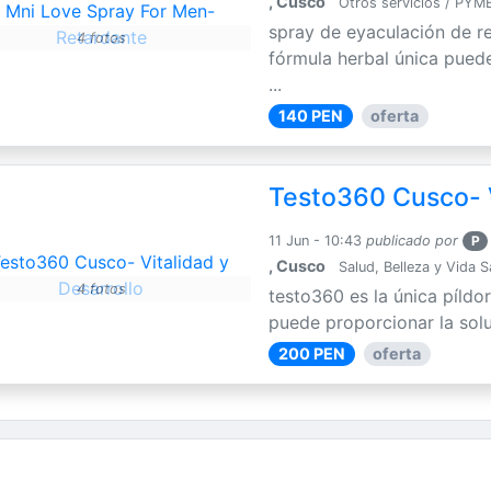
, Cusco
Otros servicios / PYM
spray de eyaculación de r
4 fotos
fórmula herbal única puede
...
140 PEN
oferta
Testo360 Cusco- V
11 Jun - 10:43
publicado por
P
, Cusco
Salud, Belleza y Vida 
4 fotos
testo360 es la única píldo
puede proporcionar la solu
200 PEN
oferta