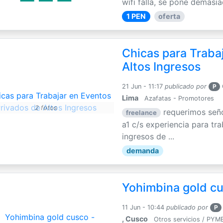
wifi falla, se pone demasia
1 PEN
oferta
Chicas para Traba
Altos Ingresos
21 Jun - 11:17
publicado por
P
Lima
Azafatas - Promotores
2 fotos
requerimos seño
freelance
a1 c/s experiencia para tr
ingresos de ...
demanda
Yohimbina gold cu
11 Jun - 10:44
publicado por
P
, Cusco
Otros servicios / PYM