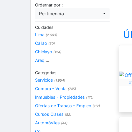
Ordernar por :
Pertinencia
Cuidades
Ú
Lima
(2.603)
Callao
(50)
Chiclayo
(124)
Areq
...
Categorías
Servicios
(1.954)
Compra - Venta
(745)
Inmuebles - Propiedades
(171)
Ofertas de Trabajo - Empleo
(112)
Cursos Clases
(82)
Automóviles
(44)
Co
...