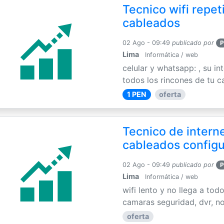
Tecnico wifi repet
cableados
02 Ago - 09:49
publicado por
P
Lima
Informática / web
celular y whatsapp: , su int
todos los rincones de tu c
1 PEN
oferta
Tecnico de interne
cableados config
02 Ago - 09:49
publicado por
P
Lima
Informática / web
wifi lento y no llega a tod
camaras seguridad, dvr, no
oferta