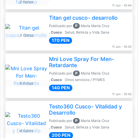
2 fotos
11 Jun - 10:44
Titan gel cusco- desarrollo
P
Publicado por
María María Cruz
, Cusco
Salud, Belleza y Vida Sana
3 fotos
170 PEN
11 Jun - 10:43
Mni Love Spray For Men-
Retardante
P
Publicado por
María María Cruz
, Cusco
Otros servicios / PYMES
4 fotos
140 PEN
11 Jun - 10:43
Testo360 Cusco- Vitalidad y
Desarrollo
P
Publicado por
María María Cruz
, Cusco
Salud, Belleza y Vida Sana
4 fotos
200 PEN