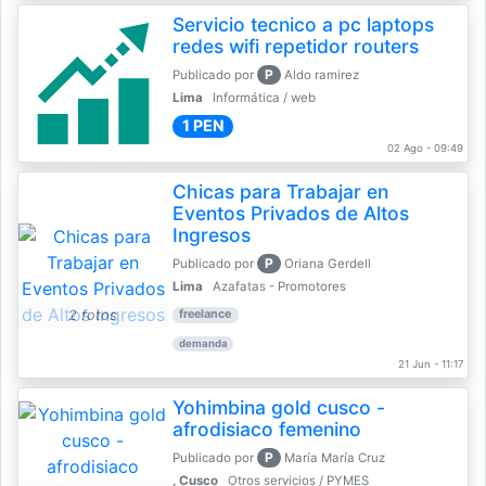
Servicio tecnico a pc laptops
redes wifi repetidor routers
P
Publicado por
Aldo ramirez
Lima
Informática / web
1 PEN
02 Ago - 09:49
Chicas para Trabajar en
Eventos Privados de Altos
Ingresos
P
Publicado por
Oriana Gerdell
Lima
Azafatas - Promotores
2 fotos
freelance
demanda
21 Jun - 11:17
Yohimbina gold cusco -
afrodisiaco femenino
P
Publicado por
María María Cruz
, Cusco
Otros servicios / PYMES