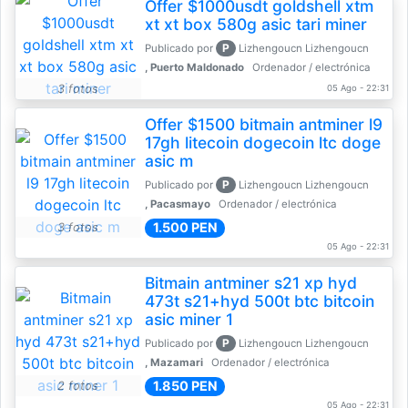
Offer $1000usdt goldshell xtm
xt xt box 580g asic tari miner
P
Publicado por
Lizhengoucn Lizhengoucn
, Puerto Maldonado
Ordenador / electrónica
3 fotos
05 Ago - 22:31
Offer $1500 bitmain antminer l9
17gh litecoin dogecoin ltc doge
asic m
P
Publicado por
Lizhengoucn Lizhengoucn
, Pacasmayo
Ordenador / electrónica
1.500 PEN
3 fotos
05 Ago - 22:31
Bitmain antminer s21 xp hyd
473t s21+hyd 500t btc bitcoin
asic miner 1
P
Publicado por
Lizhengoucn Lizhengoucn
, Mazamari
Ordenador / electrónica
1.850 PEN
2 fotos
05 Ago - 22:31