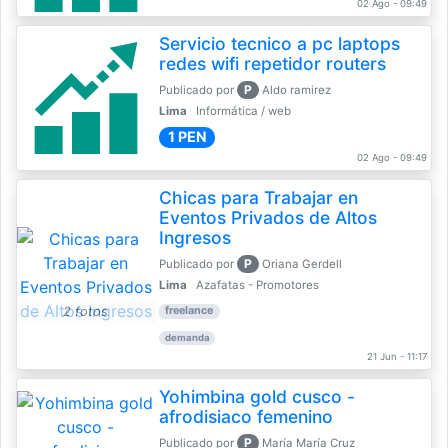
02 Ago - 09:49
Servicio tecnico a pc laptops
redes wifi repetidor routers
P
Publicado por
Aldo ramirez
Lima
Informática / web
1 PEN
02 Ago - 09:49
Chicas para Trabajar en
Eventos Privados de Altos
Ingresos
P
Publicado por
Oriana Gerdell
Lima
Azafatas - Promotores
2 fotos
freelance
demanda
21 Jun - 11:17
Yohimbina gold cusco -
afrodisiaco femenino
P
Publicado por
María María Cruz