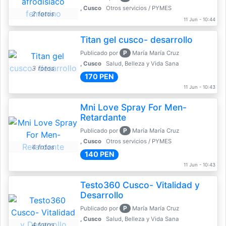
, Cusco
Otros servicios / PYMES
2 fotos
11 Jun - 10:44
Titan gel cusco- desarrollo
P
Publicado por
María María Cruz
, Cusco
Salud, Belleza y Vida Sana
3 fotos
170 PEN
11 Jun - 10:43
Mni Love Spray For Men-
Retardante
P
Publicado por
María María Cruz
, Cusco
Otros servicios / PYMES
4 fotos
140 PEN
11 Jun - 10:43
Testo360 Cusco- Vitalidad y
Desarrollo
P
Publicado por
María María Cruz
, Cusco
Salud, Belleza y Vida Sana
4 fotos