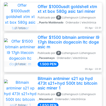
Offer $1000usdt goldshell xtm
xt xt box 580g asic tari miner
P
Publicado por
Lizhengoucn Lizhengoucn
, Puerto Maldonado
Ordenador / electrónica
3 fotos
05 Ago - 22:31
Offer $1500 bitmain antminer l9
17gh litecoin dogecoin ltc doge
asic m
P
Publicado por
Lizhengoucn Lizhengoucn
, Pacasmayo
Ordenador / electrónica
1.500 PEN
3 fotos
05 Ago - 22:31
Bitmain antminer s21 xp hyd
473t s21+hyd 500t btc bitcoin
asic miner 1
P
Publicado por
Lizhengoucn Lizhengoucn
, Mazamari
Ordenador / electrónica
1.850 PEN
2 fotos