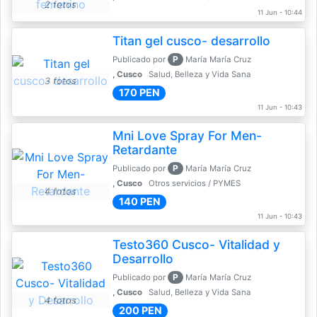
2 fotos
11 Jun - 10:44
Titan gel cusco- desarrollo
P
Publicado por
María María Cruz
, Cusco
Salud, Belleza y Vida Sana
3 fotos
170 PEN
11 Jun - 10:43
Mni Love Spray For Men-
Retardante
P
Publicado por
María María Cruz
, Cusco
Otros servicios / PYMES
4 fotos
140 PEN
11 Jun - 10:43
Testo360 Cusco- Vitalidad y
Desarrollo
P
Publicado por
María María Cruz
, Cusco
Salud, Belleza y Vida Sana
4 fotos
200 PEN