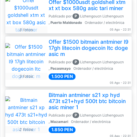
Offer $1000usdt goldshell xtm
xt xt box 580g asic tari miner
P
Publicado por
Lizhengoucn Lizhengoucn
, Puerto Maldonado
Ordenador / electrónica
3 fotos
05 Ago - 22:31
Offer $1500 bitmain antminer l9
17gh litecoin dogecoin ltc doge
asic m
P
Publicado por
Lizhengoucn Lizhengoucn
, Pacasmayo
Ordenador / electrónica
1.500 PEN
3 fotos
05 Ago - 22:31
Bitmain antminer s21 xp hyd
473t s21+hyd 500t btc bitcoin
asic miner 1
P
Publicado por
Lizhengoucn Lizhengoucn
, Mazamari
Ordenador / electrónica
1.850 PEN
2 fotos
05 Ago - 22:31