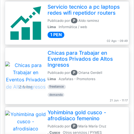
Servicio tecnico a pc laptops
redes wifi repetidor routers
P
Publicado por
Aldo ramirez
Lima
Informática / web
1 PEN
02 Ago - 09:49
Chicas para Trabajar en
Eventos Privados de Altos
Ingresos
P
Publicado por
Oriana Gerdell
Lima
Azafatas - Promotores
2 fotos
freelance
demanda
21 Jun - 11:17
Yohimbina gold cusco -
afrodisiaco femenino
P
Publicado por
María María Cruz
, Cusco
Otros servicios / PYMES