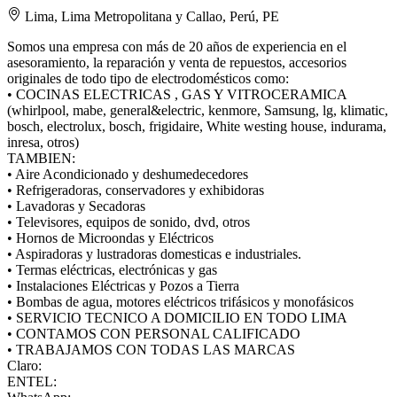
Lima, Lima Metropolitana y Callao, Perú, PE
Somos una empresa con más de 20 años de experiencia en el
asesoramiento, la reparación y venta de repuestos, accesorios
originales de todo tipo de electrodomésticos como:
• COCINAS ELECTRICAS , GAS Y VITROCERAMICA
(whirlpool, mabe, general&electric, kenmore, Samsung, lg, klimatic,
bosch, electrolux, bosch, frigidaire, White westing house, indurama,
inresa, otros)
TAMBIEN:
• Aire Acondicionado y deshumedecedores
• Refrigeradoras, conservadores y exhibidoras
• Lavadoras y Secadoras
• Televisores, equipos de sonido, dvd, otros
• Hornos de Microondas y Eléctricos
• Aspiradoras y lustradoras domesticas e industriales.
• Termas eléctricas, electrónicas y gas
• Instalaciones Eléctricas y Pozos a Tierra
• Bombas de agua, motores eléctricos trifásicos y monofásicos
• SERVICIO TECNICO A DOMICILIO EN TODO LIMA
• CONTAMOS CON PERSONAL CALIFICADO
• TRABAJAMOS CON TODAS LAS MARCAS
Claro:
ENTEL: