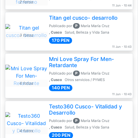
2 fotos
11 Jun - 10:44
Titan gel cusco- desarrollo
P
Publicado por
María María Cruz
, Cusco
Salud, Belleza y Vida Sana
3 fotos
170 PEN
11 Jun - 10:43
Mni Love Spray For Men-
Retardante
P
Publicado por
María María Cruz
, Cusco
Otros servicios / PYMES
4 fotos
140 PEN
11 Jun - 10:43
Testo360 Cusco- Vitalidad y
Desarrollo
P
Publicado por
María María Cruz
, Cusco
Salud, Belleza y Vida Sana
4 fotos
200 PEN