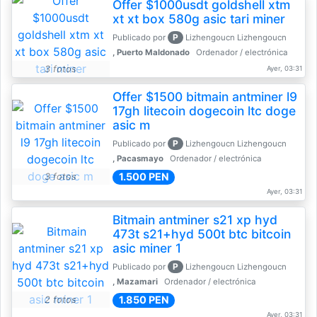
Offer $1000usdt goldshell xtm
xt xt box 580g asic tari miner
P
Publicado por
Lizhengoucn Lizhengoucn
, Puerto Maldonado
Ordenador / electrónica
3 fotos
Ayer, 03:31
Offer $1500 bitmain antminer l9
17gh litecoin dogecoin ltc doge
asic m
P
Publicado por
Lizhengoucn Lizhengoucn
, Pacasmayo
Ordenador / electrónica
1.500 PEN
3 fotos
Ayer, 03:31
Bitmain antminer s21 xp hyd
473t s21+hyd 500t btc bitcoin
asic miner 1
P
Publicado por
Lizhengoucn Lizhengoucn
, Mazamari
Ordenador / electrónica
1.850 PEN
2 fotos
Ayer, 03:31