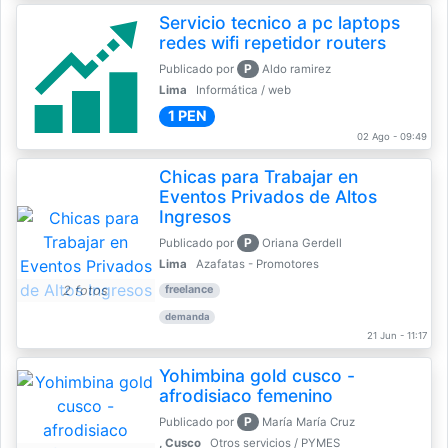
Servicio tecnico a pc laptops
redes wifi repetidor routers
P
Publicado por
Aldo ramirez
Lima
Informática / web
1 PEN
02 Ago - 09:49
Chicas para Trabajar en
Eventos Privados de Altos
Ingresos
P
Publicado por
Oriana Gerdell
Lima
Azafatas - Promotores
2 fotos
freelance
demanda
21 Jun - 11:17
Yohimbina gold cusco -
afrodisiaco femenino
P
Publicado por
María María Cruz
, Cusco
Otros servicios / PYMES