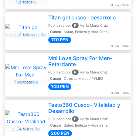
2 fotos
11 Jun - 10:44
Titan gel cusco- desarrollo
P
Publicado por
María María Cruz
, Cusco
Salud, Belleza y Vida Sana
3 fotos
170 PEN
11 Jun - 10:43
Mni Love Spray For Men-
Retardante
P
Publicado por
María María Cruz
, Cusco
Otros servicios / PYMES
4 fotos
140 PEN
11 Jun - 10:43
Testo360 Cusco- Vitalidad y
Desarrollo
P
Publicado por
María María Cruz
, Cusco
Salud, Belleza y Vida Sana
4 fotos
200 PEN