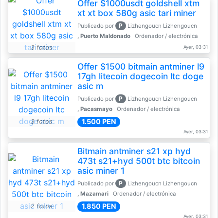
Offer $1000usdt goldshell xtm
xt xt box 580g asic tari miner
P
Publicado por
Lizhengoucn Lizhengoucn
, Puerto Maldonado
Ordenador / electrónica
3 fotos
Ayer, 03:31
Offer $1500 bitmain antminer l9
17gh litecoin dogecoin ltc doge
asic m
P
Publicado por
Lizhengoucn Lizhengoucn
, Pacasmayo
Ordenador / electrónica
1.500 PEN
3 fotos
Ayer, 03:31
Bitmain antminer s21 xp hyd
473t s21+hyd 500t btc bitcoin
asic miner 1
P
Publicado por
Lizhengoucn Lizhengoucn
, Mazamari
Ordenador / electrónica
1.850 PEN
2 fotos
Ayer, 03:31