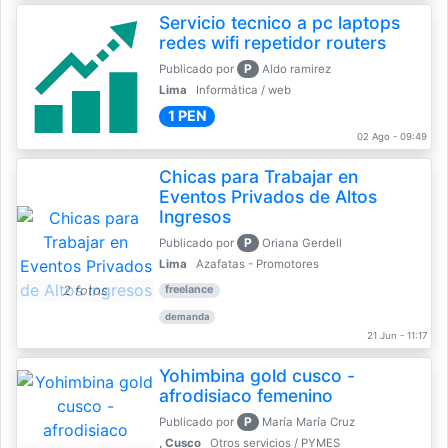
Servicio tecnico a pc laptops
redes wifi repetidor routers
P
Publicado por
Aldo ramirez
Lima
Informática / web
1 PEN
02 Ago - 09:49
Chicas para Trabajar en
Eventos Privados de Altos
Ingresos
P
Publicado por
Oriana Gerdell
Lima
Azafatas - Promotores
2 fotos
freelance
demanda
21 Jun - 11:17
Yohimbina gold cusco -
afrodisiaco femenino
P
Publicado por
María María Cruz
, Cusco
Otros servicios / PYMES