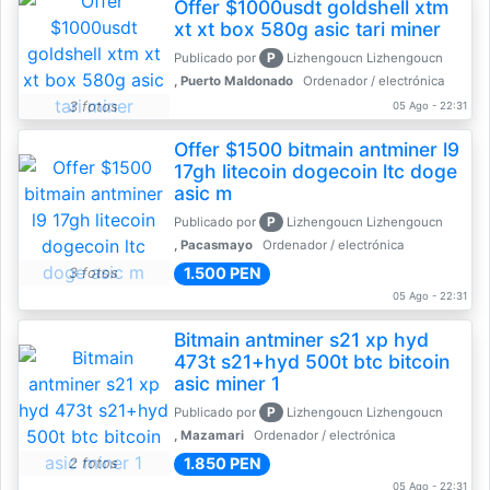
Offer $1000usdt goldshell xtm
xt xt box 580g asic tari miner
P
Publicado por
Lizhengoucn Lizhengoucn
, Puerto Maldonado
Ordenador / electrónica
3 fotos
05 Ago - 22:31
Offer $1500 bitmain antminer l9
17gh litecoin dogecoin ltc doge
asic m
P
Publicado por
Lizhengoucn Lizhengoucn
, Pacasmayo
Ordenador / electrónica
1.500 PEN
3 fotos
05 Ago - 22:31
Bitmain antminer s21 xp hyd
473t s21+hyd 500t btc bitcoin
asic miner 1
P
Publicado por
Lizhengoucn Lizhengoucn
, Mazamari
Ordenador / electrónica
1.850 PEN
2 fotos
05 Ago - 22:31