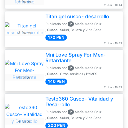
2 fotos
11 Jun - 10:44
Titan gel cusco- desarrollo
P
Publicado por
María María Cruz
, Cusco
Salud, Belleza y Vida Sana
3 fotos
170 PEN
11 Jun - 10:43
Mni Love Spray For Men-
Retardante
P
Publicado por
María María Cruz
, Cusco
Otros servicios / PYMES
4 fotos
140 PEN
11 Jun - 10:43
Testo360 Cusco- Vitalidad y
Desarrollo
P
Publicado por
María María Cruz
, Cusco
Salud, Belleza y Vida Sana
4 fotos
200 PEN