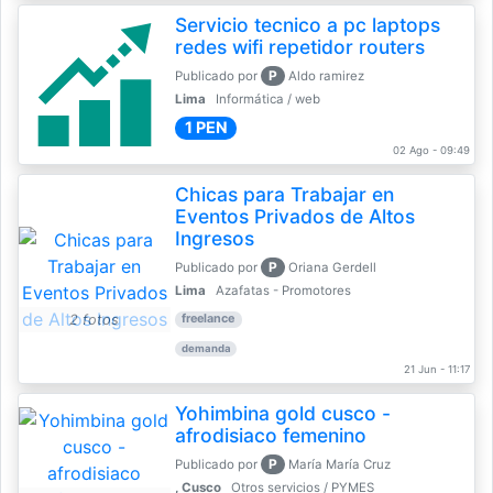
Servicio tecnico a pc laptops
redes wifi repetidor routers
P
Publicado por
Aldo ramirez
Lima
Informática / web
1 PEN
02 Ago - 09:49
Chicas para Trabajar en
Eventos Privados de Altos
Ingresos
P
Publicado por
Oriana Gerdell
Lima
Azafatas - Promotores
2 fotos
freelance
demanda
21 Jun - 11:17
Yohimbina gold cusco -
afrodisiaco femenino
P
Publicado por
María María Cruz
, Cusco
Otros servicios / PYMES