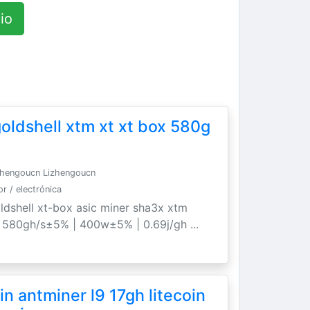
io
oldshell xtm xt xt box 580g
hengoucn Lizhengoucn
 / electrónica
ldshell xt-box asic miner sha3x xtm
. 580gh/s±5% | 400w±5% | 0.69j/gh ...
n antminer l9 17gh litecoin