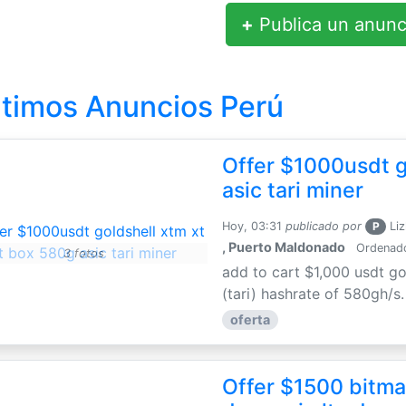
+
Publica un anunc
ltimos Anuncios Perú
Offer $1000usdt g
asic tari miner
Hoy, 03:31
publicado por
P
Liz
, Puerto Maldonado
Ordenador
3 fotos
add to cart $1,000 usdt go
(tari) hashrate of 580gh/s
oferta
Offer $1500 bitmai