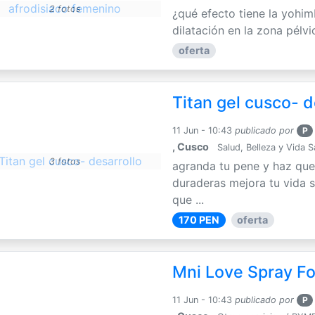
2 fotos
¿qué efecto tiene la yohim
dilatación en la zona pélvi
oferta
Titan gel cusco- d
11 Jun - 10:43
publicado por
P
, Cusco
Salud, Belleza y Vida 
3 fotos
agranda tu pene y haz que
duraderas mejora tu vida s
que ...
170 PEN
oferta
Mni Love Spray F
11 Jun - 10:43
publicado por
P