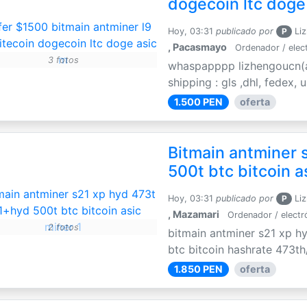
dogecoin ltc doge
Hoy, 03:31
publicado por
P
Liz
, Pacasmayo
Ordenador / elec
3 fotos
whaspapppp lizhengoucn(a
shipping : gls ,dhl, fedex,
1.500 PEN
oferta
Bitmain antminer 
500t btc bitcoin a
Hoy, 03:31
publicado por
P
Liz
, Mazamari
Ordenador / electr
2 fotos
bitmain antminer s21 xp h
btc bitcoin hashrate 473th
1.850 PEN
oferta