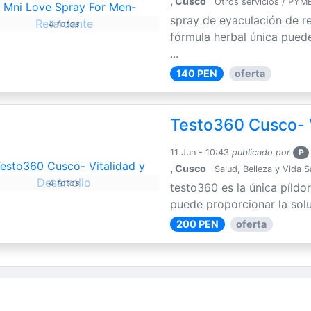
, Cusco
Otros servicios / PYM
spray de eyaculación de r
4 fotos
fórmula herbal única puede
...
140 PEN
oferta
Testo360 Cusco- V
11 Jun - 10:43
publicado por
P
, Cusco
Salud, Belleza y Vida 
4 fotos
testo360 es la única píldo
puede proporcionar la solu
200 PEN
oferta