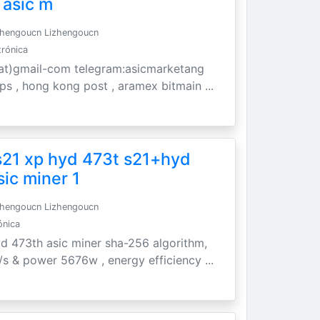
 asic m
hengoucn Lizhengoucn
trónica
t)gmail-com telegram:asicmarketang
 ups , hong kong post , aramex bitmain ...
s21 xp hyd 473t s21+hyd
sic miner 1
hengoucn Lizhengoucn
ónica
yd 473th asic miner sha-256 algorithm,
/s & power 5676w , energy efficiency ...