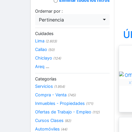
Eliminar todos los filtros
Ordernar por :
Pertinencia
Ú
Cuidades
Lima
(2.603)
Callao
(50)
Chiclayo
(124)
Areq
...
Categorías
Servicios
(1.954)
Compra - Venta
(745)
Inmuebles - Propiedades
(171)
Ofertas de Trabajo - Empleo
(112)
Cursos Clases
(82)
Automóviles
(44)