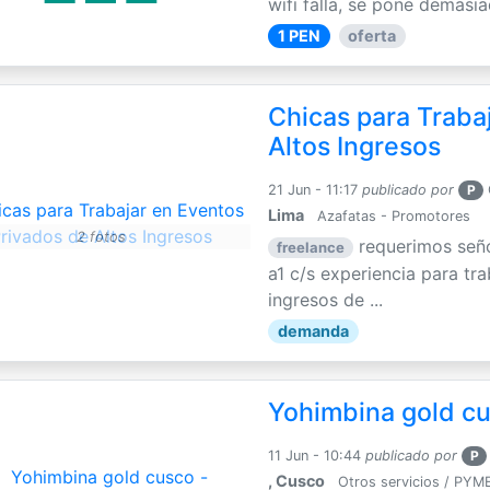
wifi falla, se pone demasia
1 PEN
oferta
Chicas para Traba
Altos Ingresos
21 Jun - 11:17
publicado por
P
Lima
Azafatas - Promotores
2 fotos
requerimos seño
freelance
a1 c/s experiencia para tr
ingresos de ...
demanda
Yohimbina gold cu
11 Jun - 10:44
publicado por
P
, Cusco
Otros servicios / PYM