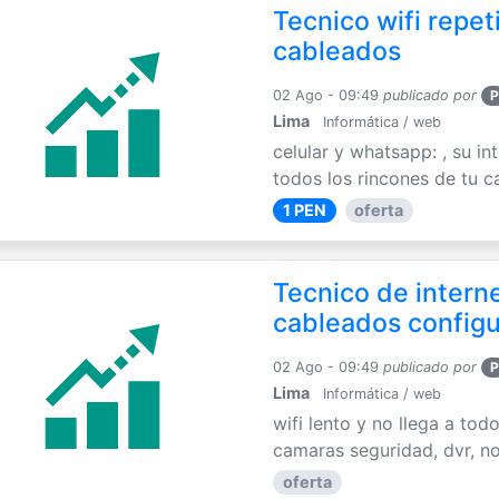
Tecnico wifi repet
cableados
02 Ago - 09:49
publicado por
P
Lima
Informática / web
celular y whatsapp: , su int
todos los rincones de tu c
1 PEN
oferta
Tecnico de interne
cableados config
02 Ago - 09:49
publicado por
P
Lima
Informática / web
wifi lento y no llega a tod
camaras seguridad, dvr, no
oferta