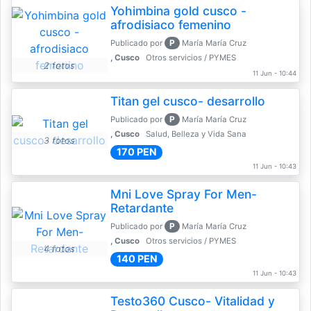
Yohimbina gold cusco -
afrodisiaco femenino
P
Publicado por
María María Cruz
, Cusco
Otros servicios / PYMES
2 fotos
11 Jun - 10:44
Titan gel cusco- desarrollo
P
Publicado por
María María Cruz
, Cusco
Salud, Belleza y Vida Sana
3 fotos
170 PEN
11 Jun - 10:43
Mni Love Spray For Men-
Retardante
P
Publicado por
María María Cruz
, Cusco
Otros servicios / PYMES
4 fotos
140 PEN
11 Jun - 10:43
Testo360 Cusco- Vitalidad y