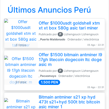
Últimos Anuncios Perú
Offer $1000usdt goldshell xtm
xt xt box 580g asic tari miner
P
Publicado por
Lizhengoucn Lizhengoucn
, Puerto Maldonado
Ordenador / electrónica
3 fotos
05 Ago - 22:31
Offer $1500 bitmain antminer l9
17gh litecoin dogecoin ltc doge
asic m
P
Publicado por
Lizhengoucn Lizhengoucn
, Pacasmayo
Ordenador / electrónica
1.500 PEN
3 fotos
05 Ago - 22:31
Bitmain antminer s21 xp hyd
473t s21+hyd 500t btc bitcoin
asic miner 1