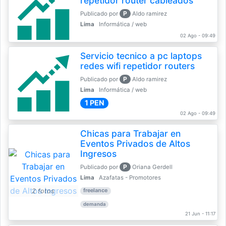
repetidor router cableados
P
Publicado por
Aldo ramirez
Lima
Informática / web
02 Ago - 09:49
Servicio tecnico a pc laptops
redes wifi repetidor routers
P
Publicado por
Aldo ramirez
Lima
Informática / web
1 PEN
02 Ago - 09:49
Chicas para Trabajar en
Eventos Privados de Altos
Ingresos
P
Publicado por
Oriana Gerdell
Lima
Azafatas - Promotores
2 fotos
freelance
demanda
21 Jun - 11:17