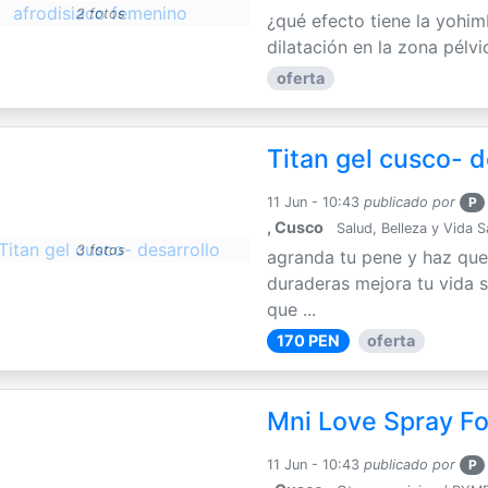
2 fotos
¿qué efecto tiene la yohim
dilatación en la zona pélvi
oferta
Titan gel cusco- d
11 Jun - 10:43
publicado por
P
, Cusco
Salud, Belleza y Vida 
3 fotos
agranda tu pene y haz que
duraderas mejora tu vida s
que ...
170 PEN
oferta
Mni Love Spray F
11 Jun - 10:43
publicado por
P