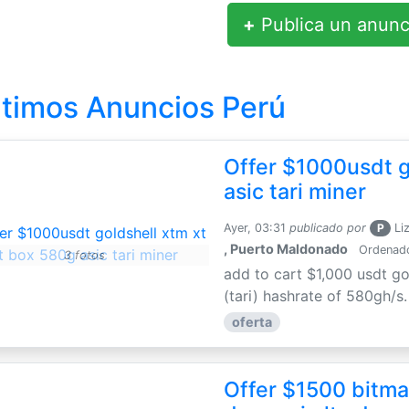
+
Publica un anunc
ltimos Anuncios Perú
Offer $1000usdt g
asic tari miner
Ayer, 03:31
publicado por
P
Li
, Puerto Maldonado
Ordenador
3 fotos
add to cart $1,000 usdt go
(tari) hashrate of 580gh/s
oferta
Offer $1500 bitmai