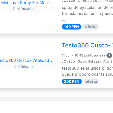
, Cusco
Otros servicios / PYM
spray de eyaculación de r
4 fotos
fórmula herbal única puede
...
140 PEN
oferta
Testo360 Cusco- V
11 Jun - 10:43
publicado por
P
, Cusco
Salud, Belleza y Vida 
4 fotos
testo360 es la única píldo
puede proporcionar la solu
200 PEN
oferta