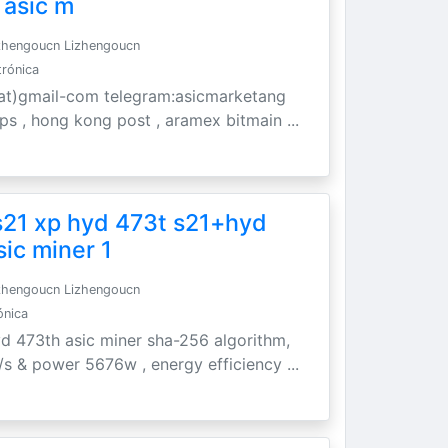
 asic m
zhengoucn Lizhengoucn
trónica
t)gmail-com telegram:asicmarketang
 ups , hong kong post , aramex bitmain ...
s21 xp hyd 473t s21+hyd
sic miner 1
zhengoucn Lizhengoucn
ónica
yd 473th asic miner sha-256 algorithm,
/s & power 5676w , energy efficiency ...