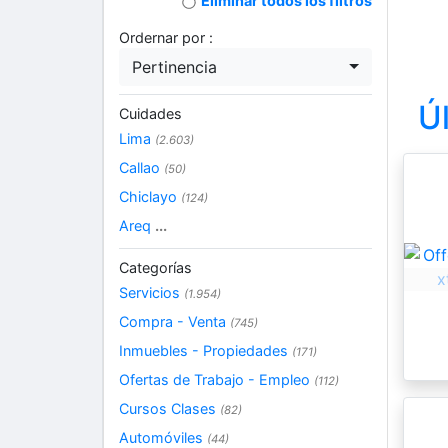
Eliminar todos los filtros
Ordernar por :
Pertinencia
Ú
Cuidades
Lima
(2.603)
Callao
(50)
Chiclayo
(124)
Areq
...
Categorías
Servicios
(1.954)
Compra - Venta
(745)
Inmuebles - Propiedades
(171)
Ofertas de Trabajo - Empleo
(112)
Cursos Clases
(82)
Automóviles
(44)