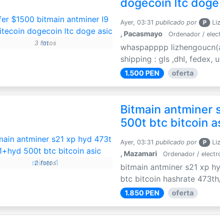
dogecoin ltc doge
Ayer, 03:31
publicado por
P
Li
, Pacasmayo
Ordenador / elec
3 fotos
whaspapppp lizhengoucn(a
shipping : gls ,dhl, fedex,
1.500 PEN
oferta
Bitmain antminer 
500t btc bitcoin a
Ayer, 03:31
publicado por
P
Li
, Mazamari
Ordenador / electr
2 fotos
bitmain antminer s21 xp h
btc bitcoin hashrate 473th
1.850 PEN
oferta