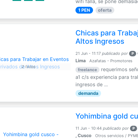
wifi falla, se pone demasia
1 PEN
oferta
Chicas para Traba
Altos Ingresos
21 Jun - 11:17
publicado por
P
Lima
Azafatas - Promotores
2 fotos
requerimos seño
freelance
a1 c/s experiencia para tr
ingresos de ...
demanda
Yohimbina gold cu
11 Jun - 10:44
publicado por
P
, Cusco
Otros servicios / PYM