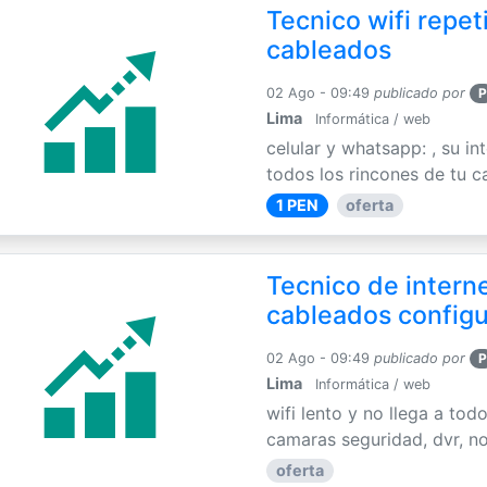
Tecnico wifi repet
cableados
02 Ago - 09:49
publicado por
P
Lima
Informática / web
celular y whatsapp: , su int
todos los rincones de tu c
1 PEN
oferta
Tecnico de interne
cableados config
02 Ago - 09:49
publicado por
P
Lima
Informática / web
wifi lento y no llega a tod
camaras seguridad, dvr, no
oferta