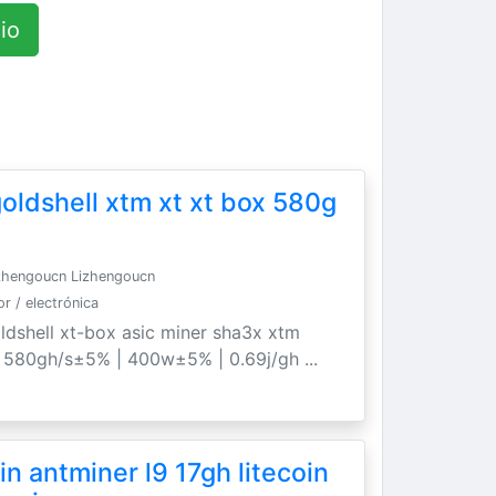
io
oldshell xtm xt xt box 580g
zhengoucn Lizhengoucn
 / electrónica
ldshell xt-box asic miner sha3x xtm
. 580gh/s±5% | 400w±5% | 0.69j/gh ...
n antminer l9 17gh litecoin