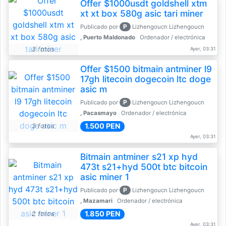
Offer $1000usdt goldshell xtm
xt xt box 580g asic tari miner
P
Publicado por
Lizhengoucn Lizhengoucn
, Puerto Maldonado
Ordenador / electrónica
3 fotos
Ayer, 03:31
Offer $1500 bitmain antminer l9
17gh litecoin dogecoin ltc doge
asic m
P
Publicado por
Lizhengoucn Lizhengoucn
, Pacasmayo
Ordenador / electrónica
1.500 PEN
3 fotos
Ayer, 03:31
Bitmain antminer s21 xp hyd
473t s21+hyd 500t btc bitcoin
asic miner 1
P
Publicado por
Lizhengoucn Lizhengoucn
, Mazamari
Ordenador / electrónica
1.850 PEN
2 fotos
Ayer, 03:31