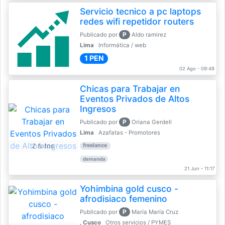
Servicio tecnico a pc laptops
redes wifi repetidor routers
P
Publicado por
Aldo ramirez
Lima
Informática / web
1 PEN
02 Ago - 09:49
Chicas para Trabajar en
Eventos Privados de Altos
Ingresos
P
Publicado por
Oriana Gerdell
Lima
Azafatas - Promotores
2 fotos
freelance
demanda
21 Jun - 11:17
Yohimbina gold cusco -
afrodisiaco femenino
P
Publicado por
María María Cruz
, Cusco
Otros servicios / PYMES