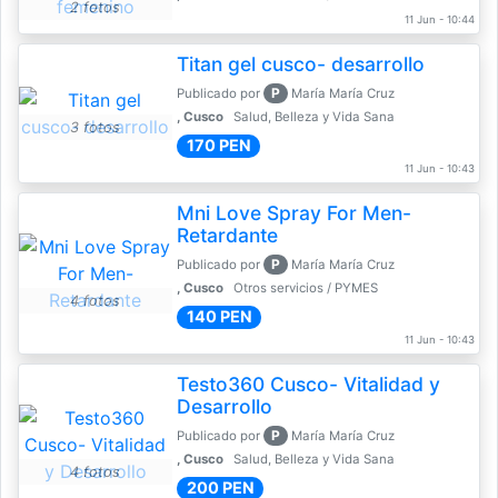
2 fotos
11 Jun - 10:44
Titan gel cusco- desarrollo
P
Publicado por
María María Cruz
, Cusco
Salud, Belleza y Vida Sana
3 fotos
170 PEN
11 Jun - 10:43
Mni Love Spray For Men-
Retardante
P
Publicado por
María María Cruz
, Cusco
Otros servicios / PYMES
4 fotos
140 PEN
11 Jun - 10:43
Testo360 Cusco- Vitalidad y
Desarrollo
P
Publicado por
María María Cruz
, Cusco
Salud, Belleza y Vida Sana
4 fotos
200 PEN