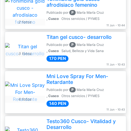
afrodisiaco femenino
P
Publicado por
María María Cruz
, Cusco
Otros servicios / PYMES
2 fotos
11 Jun - 10:44
Titan gel cusco- desarrollo
P
Publicado por
María María Cruz
, Cusco
Salud, Belleza y Vida Sana
3 fotos
170 PEN
11 Jun - 10:43
Mni Love Spray For Men-
Retardante
P
Publicado por
María María Cruz
, Cusco
Otros servicios / PYMES
4 fotos
140 PEN
11 Jun - 10:43
Testo360 Cusco- Vitalidad y
Desarrollo