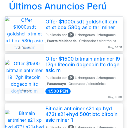
Últimos Anuncios Perú
Offer $1000usdt goldshell xtm
xt xt box 580g asic tari miner
P
Publicado por
Lizhengoucn Lizhengoucn
, Puerto Maldonado
Ordenador / electrónica
3 fotos
Hoy, 03:31
Offer $1500 bitmain antminer l9
17gh litecoin dogecoin ltc doge
asic m
P
Publicado por
Lizhengoucn Lizhengoucn
, Pacasmayo
Ordenador / electrónica
1.500 PEN
3 fotos
Hoy, 03:31
Bitmain antminer s21 xp hyd
473t s21+hyd 500t btc bitcoin
asic miner 1
P
Publicado por
Lizhengoucn Lizhengoucn