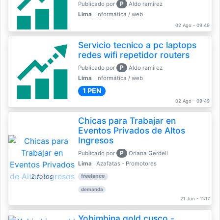
P
Publicado por
Aldo ramirez
Lima
Informática / web
02 Ago - 09:49
Servicio tecnico a pc laptops
redes wifi repetidor routers
P
Publicado por
Aldo ramirez
Lima
Informática / web
1 PEN
02 Ago - 09:49
Chicas para Trabajar en
Eventos Privados de Altos
Ingresos
P
Publicado por
Oriana Gerdell
Lima
Azafatas - Promotores
2 fotos
freelance
demanda
21 Jun - 11:17
Yohimbina gold cusco -