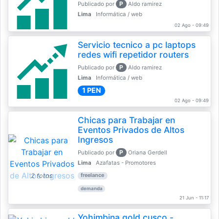
P
Publicado por
Aldo ramirez
Lima
Informática / web
02 Ago - 09:49
Servicio tecnico a pc laptops
redes wifi repetidor routers
P
Publicado por
Aldo ramirez
Lima
Informática / web
1 PEN
02 Ago - 09:49
Chicas para Trabajar en
Eventos Privados de Altos
Ingresos
P
Publicado por
Oriana Gerdell
Lima
Azafatas - Promotores
2 fotos
freelance
demanda
21 Jun - 11:17
Yohimbina gold cusco -