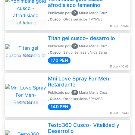
afrodisiaco femenino
P
Publicado por
María María Cruz
, Cusco
Otros servicios / PYMES
2 fotos
11 Jun - 10:44
Titan gel cusco- desarrollo
P
Publicado por
María María Cruz
, Cusco
Salud, Belleza y Vida Sana
3 fotos
170 PEN
11 Jun - 10:43
Mni Love Spray For Men-
Retardante
P
Publicado por
María María Cruz
, Cusco
Otros servicios / PYMES
4 fotos
140 PEN
11 Jun - 10:43
Testo360 Cusco- Vitalidad y
Desarrollo