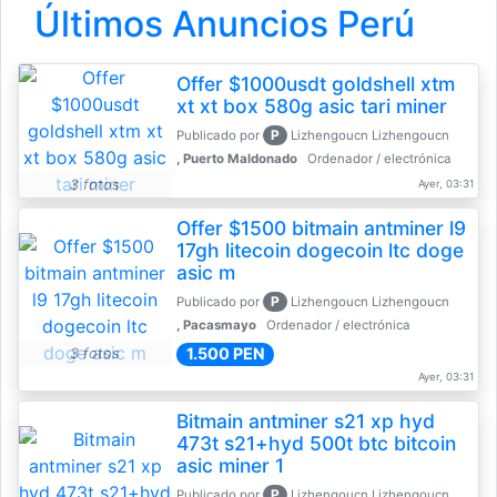
Últimos Anuncios Perú
Offer $1000usdt goldshell xtm
xt xt box 580g asic tari miner
P
Publicado por
Lizhengoucn Lizhengoucn
, Puerto Maldonado
Ordenador / electrónica
3 fotos
Ayer, 03:31
Offer $1500 bitmain antminer l9
17gh litecoin dogecoin ltc doge
asic m
P
Publicado por
Lizhengoucn Lizhengoucn
, Pacasmayo
Ordenador / electrónica
1.500 PEN
3 fotos
Ayer, 03:31
Bitmain antminer s21 xp hyd
473t s21+hyd 500t btc bitcoin
asic miner 1
P
Publicado por
Lizhengoucn Lizhengoucn