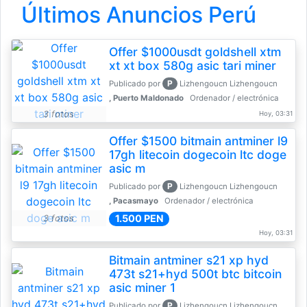
Últimos Anuncios Perú
Offer $1000usdt goldshell xtm
xt xt box 580g asic tari miner
P
Publicado por
Lizhengoucn Lizhengoucn
, Puerto Maldonado
Ordenador / electrónica
3 fotos
Hoy, 03:31
Offer $1500 bitmain antminer l9
17gh litecoin dogecoin ltc doge
asic m
P
Publicado por
Lizhengoucn Lizhengoucn
, Pacasmayo
Ordenador / electrónica
1.500 PEN
3 fotos
Hoy, 03:31
Bitmain antminer s21 xp hyd
473t s21+hyd 500t btc bitcoin
asic miner 1
P
Publicado por
Lizhengoucn Lizhengoucn