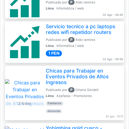
P
Publicado por
Aldo ramirez
Lima
Informática / web
02 Ago - 09:49
Servicio tecnico a pc laptops
redes wifi repetidor routers
P
Publicado por
Aldo ramirez
Lima
Informática / web
1 PEN
02 Ago - 09:49
Chicas para Trabajar en
Eventos Privados de Altos
Ingresos
P
Publicado por
Oriana Gerdell
Lima
Azafatas - Promotores
2 fotos
freelance
demanda
21 Jun - 11:17
Yohimbina gold cusco -