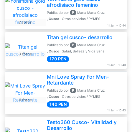
afrodisiaco femenino
P
Publicado por
María María Cruz
, Cusco
Otros servicios / PYMES
2 fotos
11 Jun - 10:44
Titan gel cusco- desarrollo
P
Publicado por
María María Cruz
, Cusco
Salud, Belleza y Vida Sana
3 fotos
170 PEN
11 Jun - 10:43
Mni Love Spray For Men-
Retardante
P
Publicado por
María María Cruz
, Cusco
Otros servicios / PYMES
4 fotos
140 PEN
11 Jun - 10:43
Testo360 Cusco- Vitalidad y
Desarrollo