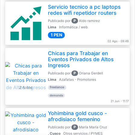
Servicio tecnico a pc laptops
redes wifi repetidor routers
P
Publicado por
Aldo ramirez
Lima
Informática / web
1 PEN
02 Ago - 09:49
Chicas para Trabajar en
Eventos Privados de Altos
Ingresos
P
Publicado por
Oriana Gerdell
Lima
Azafatas - Promotores
2 fotos
freelance
demanda
21 Jun - 11:17
Yohimbina gold cusco -
afrodisiaco femenino
P
Publicado por
María María Cruz
, Cusco
Otros servicios / PYMES