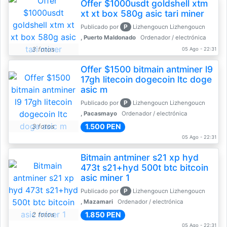
Offer $1000usdt goldshell xtm
xt xt box 580g asic tari miner
P
Publicado por
Lizhengoucn Lizhengoucn
, Puerto Maldonado
Ordenador / electrónica
3 fotos
05 Ago - 22:31
Offer $1500 bitmain antminer l9
17gh litecoin dogecoin ltc doge
asic m
P
Publicado por
Lizhengoucn Lizhengoucn
, Pacasmayo
Ordenador / electrónica
1.500 PEN
3 fotos
05 Ago - 22:31
Bitmain antminer s21 xp hyd
473t s21+hyd 500t btc bitcoin
asic miner 1
P
Publicado por
Lizhengoucn Lizhengoucn
, Mazamari
Ordenador / electrónica
1.850 PEN
2 fotos
05 Ago - 22:31