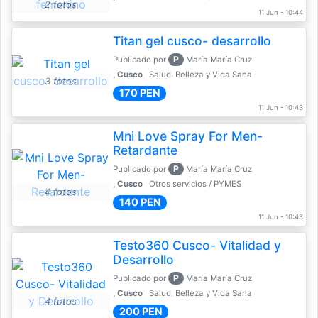
2 fotos
11 Jun - 10:44
Titan gel cusco- desarrollo
P
Publicado por
María María Cruz
, Cusco
Salud, Belleza y Vida Sana
3 fotos
170 PEN
11 Jun - 10:43
Mni Love Spray For Men-
Retardante
P
Publicado por
María María Cruz
, Cusco
Otros servicios / PYMES
4 fotos
140 PEN
11 Jun - 10:43
Testo360 Cusco- Vitalidad y
Desarrollo
P
Publicado por
María María Cruz
, Cusco
Salud, Belleza y Vida Sana
4 fotos
200 PEN